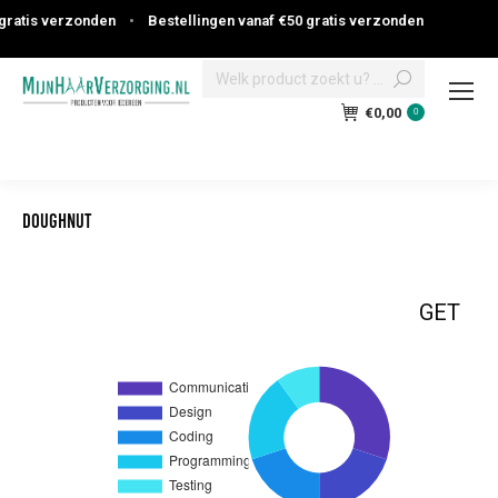
atis verzonden
•
Bestellingen vanaf €50 gratis verzonden
Search:
€
0,00
0
Doughnut
GET