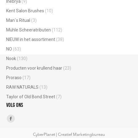
Inebrya
(9)
Kent Salon Brushes
(10)
Man`s Ritual
(3)
Mühle Scheeratributen
(112)
NIEUW in het assortiment
(38)
NO
(63)
Nook
(130)
Producten voor krullend haar
(23)
Proraso
(17)
RAW NATURALS
(13)
Taylor of Old Bond Street
(7)
Volg ons
Vind ons op:
Facebook
page
CyberPlanet | Creatief Marketingbureau