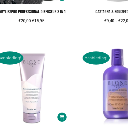
aBylissPRO Professional Diffuseur 3 in 1
Castagna & Equiset
Oorspronkelijke
Huidige
€
20,00
€
15,95
€
9,40
-
€
22,
prijs
prijs
was:
is:
€20,00.
€15,95.
Aanbieding!
Aanbieding!