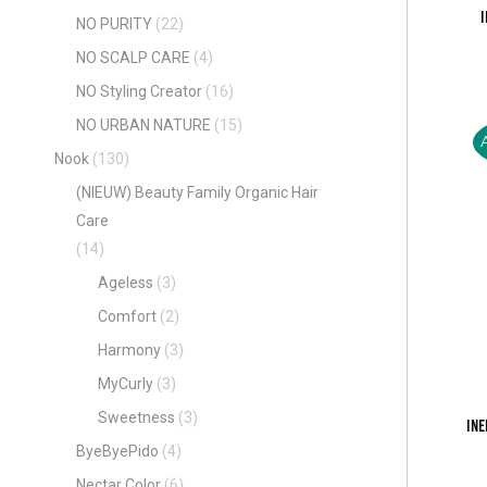
I
NO PURITY
(22)
NO SCALP CARE
(4)
NO Styling Creator
(16)
NO URBAN NATURE
(15)
Nook
(130)
(NIEUW) Beauty Family Organic Hair
Care
(14)
Ageless
(3)
Comfort
(2)
Harmony
(3)
MyCurly
(3)
Sweetness
(3)
In
ByeByePido
(4)
Nectar Color
(6)