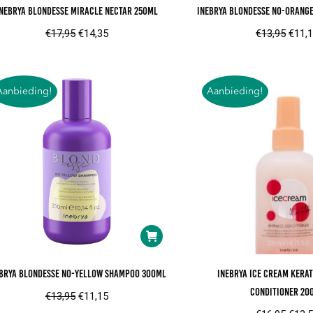
nebrya Blondesse Miracle Nectar 250ml
Inebrya Blondesse No-Orang
Oorspronkelijke
Huidige
Oorsp
€
17,95
€
14,35
€
13,95
€
11,
prijs
prijs
prijs
was:
is:
was:
€17,95.
€14,35.
€13,9
Aanbieding!
Aanbieding!
ebrya Blondesse No-Yellow Shampoo 300ml
Inebrya Ice Cream Kerat
Conditioner 20
Oorspronkelijke
Huidige
€
13,95
€
11,15