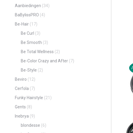
Aanbiedingen
(34)
BaBylissPRO
(4)
Be-Hair
(17)
Be Curl
(3)
Be Smooth
(3)
Be Total Wellness
(2)
Be-Color Crazy and After
(7)
Be-Style
(2)
Beviro
(12)
Cerfola
(7)
Funky Hairstyle
(21)
Gents
(8)
Inebrya
(9)
blondesse
(6)