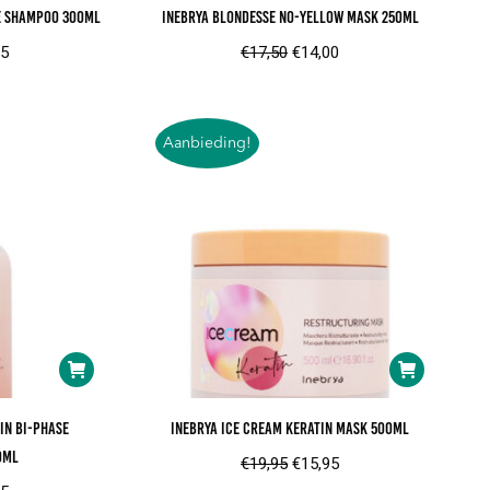
e Shampoo 300ml
Inebrya Blondesse No-Yellow Mask 250ml
ronkelijke
Huidige
Oorspronkelijke
Huidige
15
€
17,50
€
14,00
prijs
prijs
prijs
is:
was:
is:
5.
€11,15.
€17,50.
€14,00.
Aanbieding!
in Bi-Phase
Inebrya Ice Cream Keratin Mask 500ml
0ml
Oorspronkelijke
Huidige
€
19,95
€
15,95