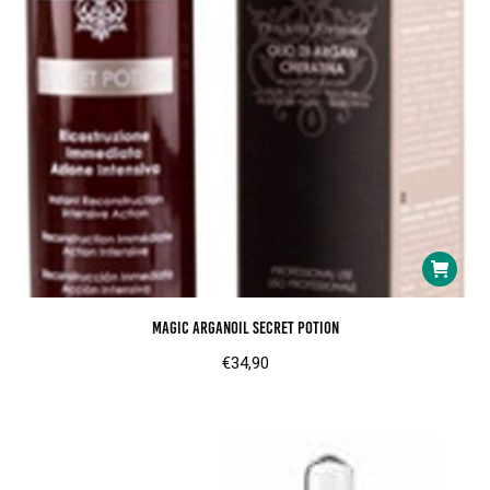
op
de
product
Magic ArganOil Secret Potion
€
34,90