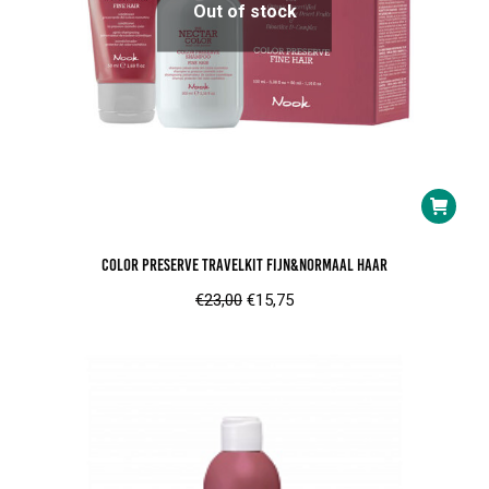
product
Out of stock
Color Preserve TravelKit Fijn&Normaal Haar
Oorspronkelijke
Huidige
€
23,00
€
15,75
prijs
prijs
was:
is:
€23,00.
€15,75.