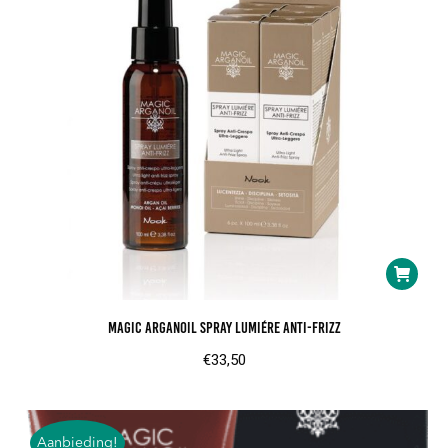
Magic ArganOil spray lumiére anti-frizz
€
33,50
Aanbieding!