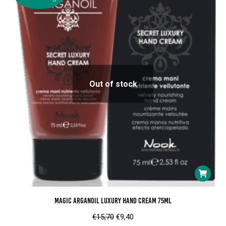
Out of stock
Magic ArganOil Luxury Hand Cream 75ml
Oorspronkelijke
Huidige
€
15,70
€
9,40