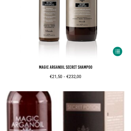
Dit
product
Magic ArganOil secret shampoo
heeft
meerder
Prijsklasse:
€
21,50
-
€
232,00
variaties.
€21,50
Deze
tot
optie
€232,00
kan
gekozen
worden