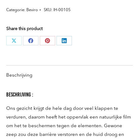
Face
Categorie:
Beviro
SKU:
IH-00105
Cleaner
250
Share this product
ml
aantal
Deel
Deel
Deel
Deel
knoppen
knoppen
knoppen
knoppen
Beschrijving
beschrijving :
Ons gezicht krijgt de hele dag door veel klappen te
verduren, daarom heeft het oppervlak een natuurlijke film
om het te beschermen tegen de elementen. Gewone
zeep zou deze barrière verstoren en de huid droog en