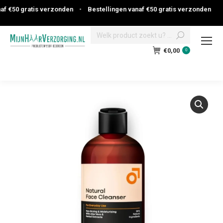
f €50 gratis verzonden
•
Bestellingen vanaf €50 gratis verzonden
Search:
€
0,00
0