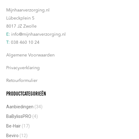
kan
productpagina
Mijnhaarverzorging.nl
gekozen
Lübeckplein 5
worden
8017 JZ Zwolle
op
E:
info@mijnhaarverzorging.nl
de
T:
038 460 10 24
productpagina
Algemene Voorwaarden
Privacyverklaring
Retourformulier
Productcategorieën
Aanbiedingen
(34)
BaBylissPRO
(4)
Be-Hair
(17)
Beviro
(12)