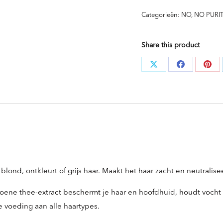
Bi-
Categorieën:
NO
,
NO PURI
Phase
Conditioner
Share this product
aantal
Deel
Deel
Dee
knoppen
knoppen
kno
lond, ontkleurt of grijs haar. Maakt het haar zacht en neutralis
oene thee-extract beschermt je haar en hoofdhuid, houdt vocht va
 voeding aan alle haartypes.