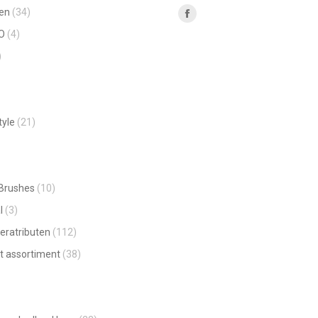
en
(34)
Vind ons op:
Facebook
O
(4)
page
)
opens
in
new
window
tyle
(21)
 Brushes
(10)
l
(3)
eratributen
(112)
t assortiment
(38)