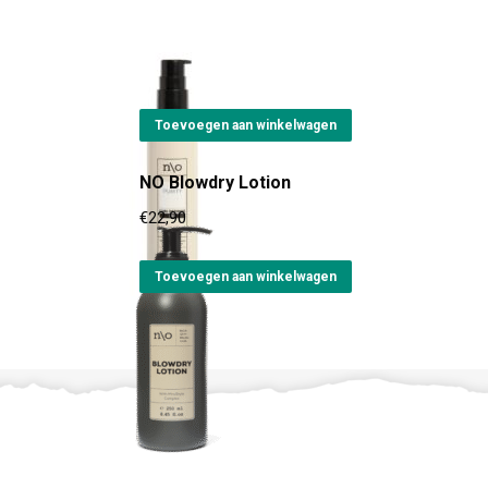
NO Curl Defining Gel
€
24,95
Toevoegen aan winkelwagen
NO Blowdry Lotion
€
22,90
Toevoegen aan winkelwagen