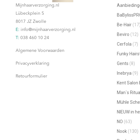
productpagina
Aanbieding
Mijnhaarverzorging.nl
gekozen
Lübeckplein 5
BaBylissPR
worden
8017 JZ Zwolle
Be-Hair
(17
op
E:
info@mijnhaarverzorging.nl
Beviro
(12)
de
T:
038 460 10 24
productpagina
Cerfola
(7)
Algemene Voorwaarden
Funky Hairs
Gents
(8)
Privacyverklaring
Inebrya
(9)
Retourformulier
Kent Salon
Man`s Ritua
Mühle Sche
NIEUW in he
NO
(63)
Nook
(130)