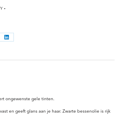
TY
l
Deel
ppen
knoppen
eert ongewenste gele tinten.
st en geeft glans aan je haar. Zwarte bessenolie is rijk