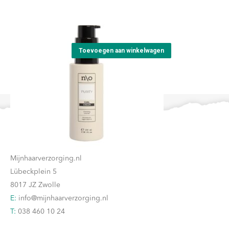
NO Curl Cream
productpagina
€
20,90
Toevoegen aan winkelwagen
Contact
Mijnhaarverzorging.nl
Lübeckplein 5
8017 JZ Zwolle
E:
info@mijnhaarverzorging.nl
T:
038 460 10 24