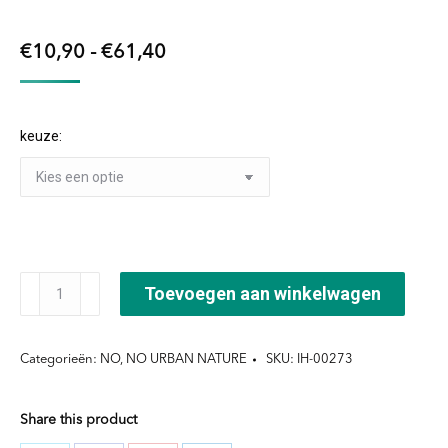
Prijsklasse:
€
10,90
-
€
61,40
€10,90
tot
keuze:
€61,40
Lux
Toevoegen aan winkelwagen
Oil
Infusion
Categorieën:
NO
,
NO URBAN NATURE
SKU:
IH-00273
Balm
aantal
Share this product