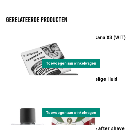
Gerelateerde producten
Vintage Selectie Toccasana X3 (WIT)
€
26,20
Toevoegen aan winkelwagen
After Shave Voor Gevoelige Huid
100ml(WIT)
€
14,95
Toevoegen aan winkelwagen
Proraso wood and spice after shave