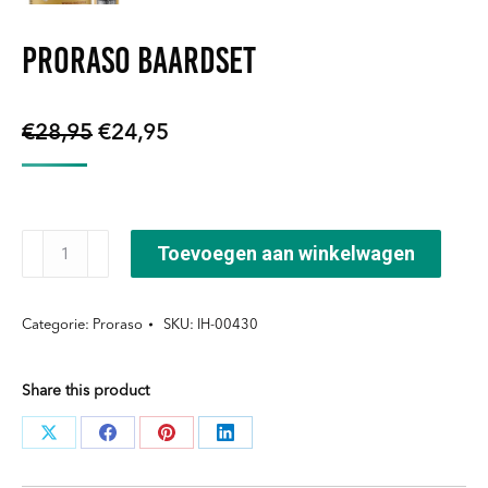
Proraso Baardset
Oorspronkelijke
Huidige
€
28,95
€
24,95
prijs
prijs
was:
is:
€28,95.
€24,95.
Proraso
Toevoegen aan winkelwagen
Baardset
aantal
Categorie:
Proraso
SKU:
IH-00430
Share this product
Deel
Deel
Deel
Deel
knoppen
knoppen
knoppen
knoppen