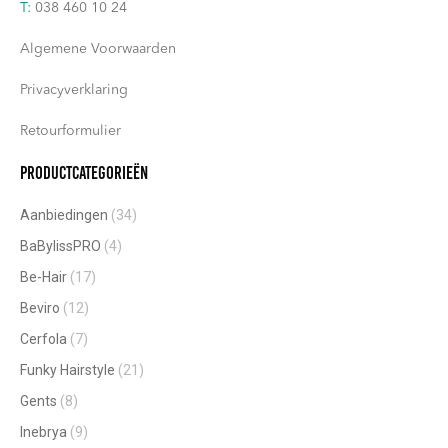
T:
038 460 10 24
productpagina
Algemene Voorwaarden
Privacyverklaring
Retourformulier
Productcategorieën
Aanbiedingen
(34)
BaBylissPRO
(4)
Be-Hair
(17)
Beviro
(12)
Cerfola
(7)
Funky Hairstyle
(21)
Gents
(8)
Inebrya
(9)