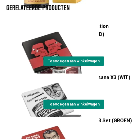
Gerelateerde producten
Prorasso Vintage Selection
Primadopo X3 set (ROOD)
€
26,20
Toevoegen aan winkelwagen
Vintage Selectie Toccasana X3 (WIT)
€
26,20
Toevoegen aan winkelwagen
Vintage Selectie Gino X3 Set (GROEN)
€
26,20