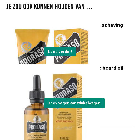
Je zou ook kunnen houden van …
proraso wood and spice schaving
cream
Lees verder!
Proraso wood and spice beard oil
huile a barbe 30ml
€
12,50
Toevoegen aan winkelwagen