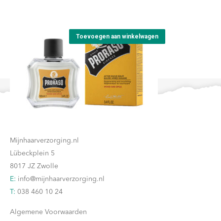
€
18,90
variaties.
Deze
Toevoegen aan winkelwagen
optie
kan
gekozen
worden
op
de
Contact
productpagina
Mijnhaarverzorging.nl
Lübeckplein 5
8017 JZ Zwolle
E:
info@mijnhaarverzorging.nl
T:
038 460 10 24
Algemene Voorwaarden