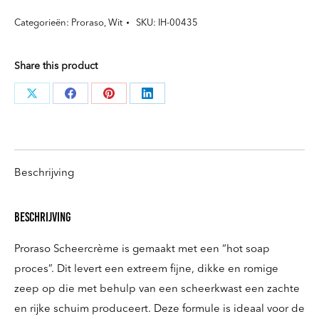
Gevoelige
Categorieën:
Proraso
,
Wit
SKU:
IH-00435
Huid
(150ml
Share this product
aantal
Deel
Deel
Deel
Deel
knoppen
knoppen
knoppen
knoppen
Beschrijving
Beschrijving
Proraso Scheercrème is gemaakt met een “hot soap
proces”. Dit levert een extreem fijne, dikke en romige
zeep op die met behulp van een scheerkwast een zachte
en rijke schuim produceert. Deze formule is ideaal voor de