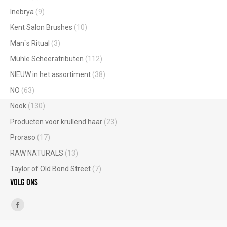
Inebrya
(9)
Kent Salon Brushes
(10)
Man`s Ritual
(3)
Mühle Scheeratributen
(112)
NIEUW in het assortiment
(38)
NO
(63)
Nook
(130)
Producten voor krullend haar
(23)
Proraso
(17)
RAW NATURALS
(13)
Taylor of Old Bond Street
(7)
Volg ons
Vind ons op:
Facebook
page