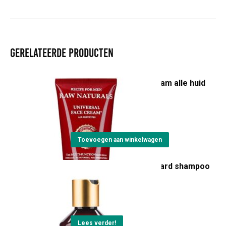
Gerelateerde producten
RAW universal face cream alle huid
types
€
14,00
Toevoegen aan winkelwagen
RAW Naturals Rustic beard shampoo
& conditioner
€
17,50
Lees verder!