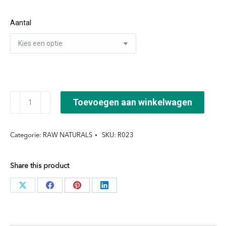
tot
Aantal
€37,00
Recipe
Toevoegen aan winkelwagen
Antiperspirant
Deodorant
Categorie:
RAW NATURALS
SKU:
R023
60
ml
Share this product
aantal
Deel
Deel
Deel
Deel
knoppen
knoppen
knoppen
knoppen