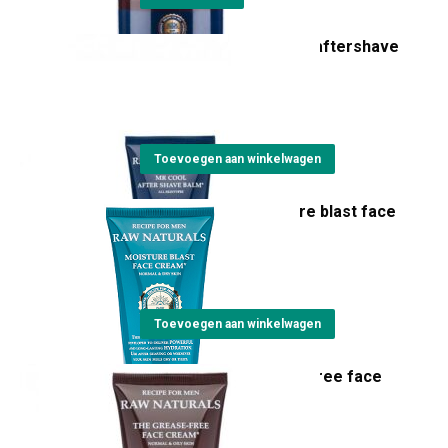
RAW Naturals Mr. Cool aftershave
balm
€
12,95
Toevoegen aan winkelwagen
RAW Naturals Moisture blast face
cream
€
17,50
Toevoegen aan winkelwagen
RAW Naturals Grease-free face
cream
€
17,50