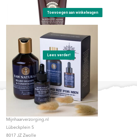
Toevoegen aan winkelwagen
Raw Naturals Beard Kit
€
23,00
Lees verder!
Contact
Mijnhaarverzorging.nl
Lübeckplein 5
8017 JZ Zwolle