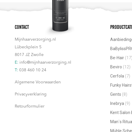
Contact
Productcat
Aanbieding
Mijnhaarverzorging.nl
Lübeckplein 5
BaBylissPR
8017 JZ Zwolle
Be-Hair
(17
E:
info@mijnhaarverzorging.nl
Beviro
(12)
T:
038 460 10 24
Cerfola
(7)
Algemene Voorwaarden
Funky Hairs
Gents
(8)
Privacyverklaring
Inebrya
(9)
Retourformulier
Kent Salon
Man`s Ritua
Mühle Sche