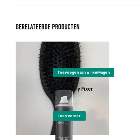
Gerelateerde producten
NO Paddle Brush
€
22,95
Toevoegen aan winkelwagen
NO FastDry Fixer
€
23,30
Lees verder!