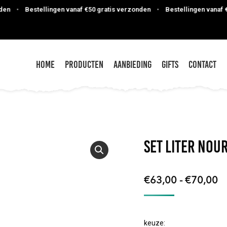
•
Bestellingen vanaf €50 gratis verzonden
•
Bestellingen vanaf €50 
Home
Producten
Aanbieding
Gifts
Contact
SET Liter Nou
Pr
€
63,00
-
€
70,00
€
to
keuze:
€