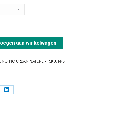
oegen aan winkelwagen
,
NO
,
NO URBAN NATURE
SKU:
N/B
l
Deel
ppen
knoppen