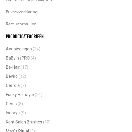
Privacyverklaring
Retourformulier
Productcategorieën
Aanbiedingen
(34)
BaBylissPRO
(4)
Be-Hair
(17)
Beviro
(12)
Cerfola
(7)
Funky Hairstyle
(21)
Gents
(8)
Inebrya
(9)
Kent Salon Brushes
(10)
Man`s Ritual
(3)