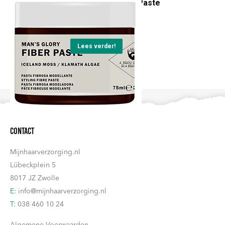
Man's Glory Fiber Paste
€
20,45
Lees verder!
Contact
Mijnhaarverzorging.nl
Lübeckplein 5
8017 JZ Zwolle
E:
info@mijnhaarverzorging.nl
T:
038 460 10 24
Algemene Voorwaarden