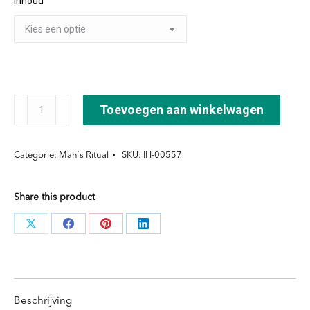
Inhoud
€20,45.
€15,50.
Silver
Toevoegen aan winkelwagen
Rain
Shampoo
Categorie:
Man`s Ritual
SKU:
IH-00557
aantal
Share this product
Deel
Deel
Deel
Deel
knoppen
knoppen
knoppen
knoppen
Beschrijving