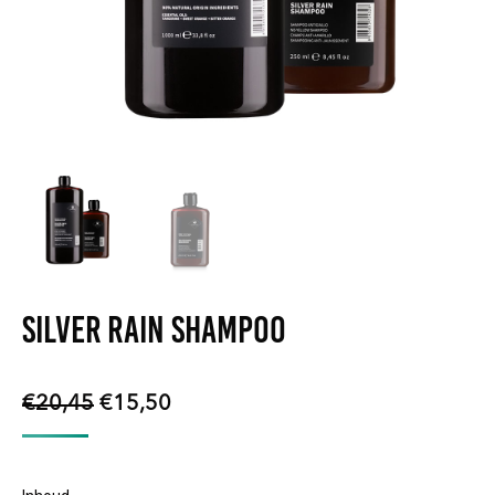
Silver Rain Shampoo
Oorspronkelijke
Huidige
€
20,45
€
15,50
prijs
prijs
was:
is: