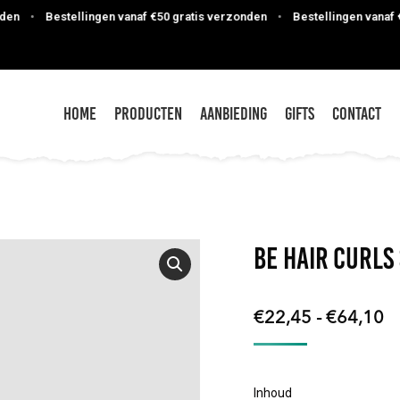
•
Bestellingen vanaf €50 gratis verzonden
•
Bestellingen vanaf €50 
Home
Producten
Aanbieding
Gifts
Contact
Be Hair Curl
Pr
€
22,45
-
€
64,10
€
to
Inhoud
€