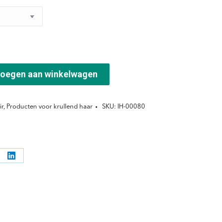
oegen aan winkelwagen
ir
,
Producten voor krullend haar
SKU:
IH-00080
l
Deel
ppen
knoppen