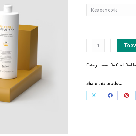
Be
Toev
Hair
Curls
Categorieën:
Be Curl
,
Be-Ha
Shampoo
aantal
Share this product
Deel
Deel
Dee
knoppen
knoppen
kno