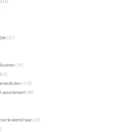
O
(4)
page
)
opens
in
new
window
tyle
(21)
 Brushes
(10)
l
(3)
eratributen
(112)
t assortiment
(38)
oor krullend haar
(23)
)