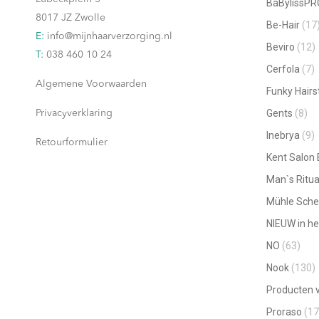
BaBylissPR
worden
8017 JZ Zwolle
Be-Hair
(17
op
E:
info@mijnhaarverzorging.nl
Beviro
(12)
de
T:
038 460 10 24
productpagina
Cerfola
(7)
Algemene Voorwaarden
Funky Hairs
Gents
(8)
Privacyverklaring
Inebrya
(9)
Retourformulier
Kent Salon
Man`s Ritua
Mühle Sche
NIEUW in he
NO
(63)
Nook
(130)
Producten v
Proraso
(17