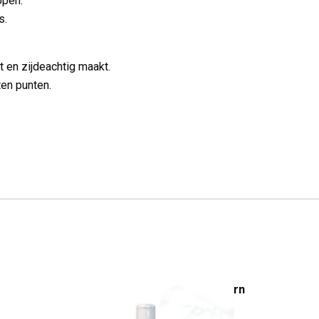
ppen.
s.
t en zijdeachtig maakt.
ten punten.
Be Total Wellness Reborn
Shampoo