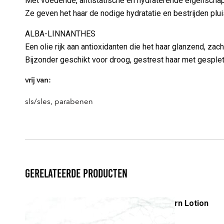
Met voedende, antistatische en hydraterende eigenscha
Ze geven het haar de nodige hydratatie en bestrijden plui
ALBA-LINNANTHES
Een olie rijk aan antioxidanten die het haar glanzend, zach
Bijzonder geschikt voor droog, gestrest haar met gesple
vrij van:
sls/sles, parabenen
Gerelateerde producten
Be Total Wellness Reborn Lotion
€
41,90