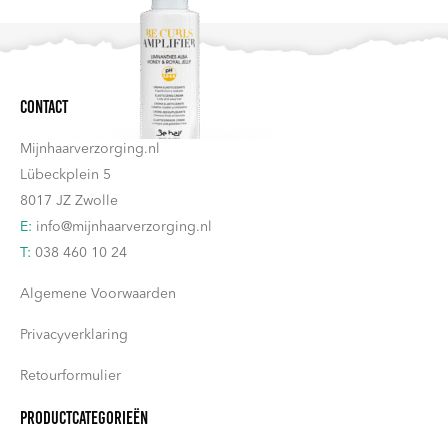
meerdere
gekozen
variaties.
worden
Deze
op
Contact
optie
de
kan
productpagina
Mijnhaarverzorging.nl
gekozen
Lübeckplein 5
worden
8017 JZ Zwolle
op
E:
info@mijnhaarverzorging.nl
de
T:
038 460 10 24
productpagina
Algemene Voorwaarden
Privacyverklaring
Retourformulier
Productcategorieën