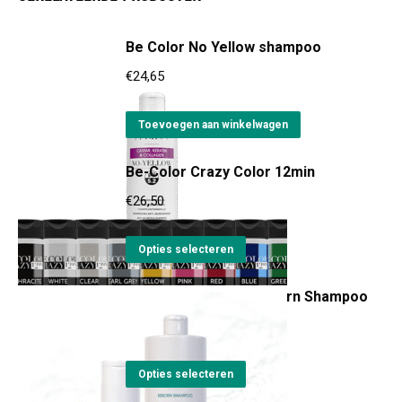
Be Color No Yellow shampoo
€
24,65
Toevoegen aan winkelwagen
Be-Color Crazy Color 12min
€
26,50
Dit
Opties selecteren
product
Be Total Wellness Reborn Shampoo
heeft
meerdere
Prijsklasse:
€
23,85
-
€
55,80
variaties.
€23,85
Dit
Deze
tot
Opties selecteren
product
optie
€55,80