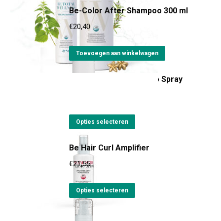
Be-Color After Shampoo 300 ml
heeft
kan
meerdere
gekozen
€
20,40
variaties.
worden
Deze
op
Toevoegen aan winkelwagen
optie
de
Be Hair Smooth Thermo Spray
kan
productpagina
gekozen
€
21,55
worden
Dit
op
Opties selecteren
product
de
Be Hair Curl Amplifier
heeft
productpagina
meerdere
€
21,55
variaties.
Dit
Deze
Opties selecteren
product
optie
heeft
kan