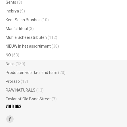
Gents
(8)
Inebrya
(9)
Kent Salon Brushes
(10)
Man`s Ritual
(3)
Mühle Scheeratributen
(112)
NIEUW in het assortiment
(38)
NO
(63)
Nook
(130)
Producten voor krullend haar
(23)
Proraso
(17)
RAW NATURALS
(13)
Taylor of Old Bond Street
(7)
Volg ons
Vind ons op:
Facebook