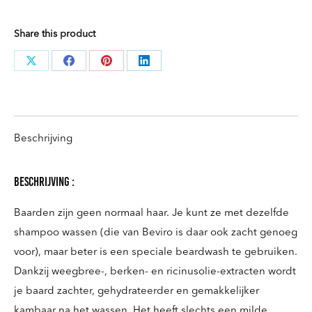
ml
Share this product
aantal
Deel
Deel
Deel
Deel
knoppen
knoppen
knoppen
knoppen
Beschrijving
beschrijving :
Baarden zijn geen normaal haar. Je kunt ze met dezelfde
shampoo wassen (die van Beviro is daar ook zacht genoeg
voor), maar beter is een speciale beardwash te gebruiken.
Dankzij weegbree-, berken- en ricinusolie-extracten wordt
je baard zachter, gehydrateerder en gemakkelijker
kambaar na het wassen. Het heeft slechts een milde,