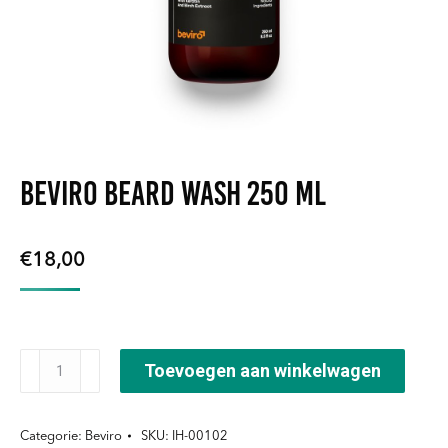
Beviro Beard Wash 250 ml
€
18,00
Beviro
Toevoegen aan winkelwagen
Beard
Wash
Categorie:
Beviro
SKU:
IH-00102
250