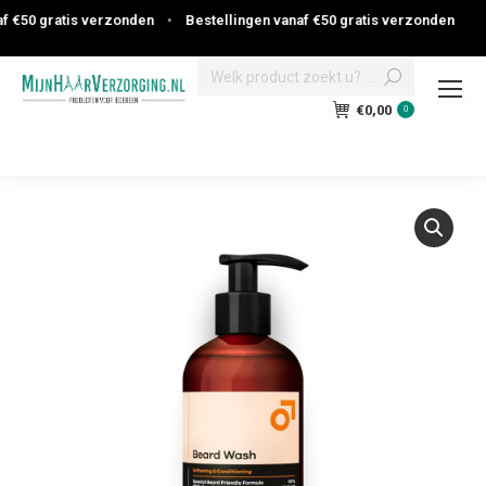
 €50 gratis verzonden
•
Bestellingen vanaf €50 gratis verzonden
Search:
€
0,00
0