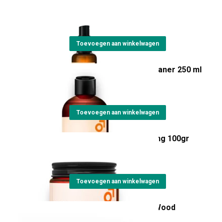
MEDIUM 5% 50 ml
€
13,00
Toevoegen aan winkelwagen
Beviro Natural Face Cleaner 250 ml
€
22,10
Toevoegen aan winkelwagen
Beviro Matt Paste Strong 100gr
€
22,00
Toevoegen aan winkelwagen
Baardbalm - Bergamia Wood