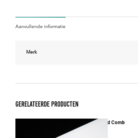
Aanvullende informatie
Merk
Gerelateerde producten
Beviro Pear Wood Beard Comb
€
12,00