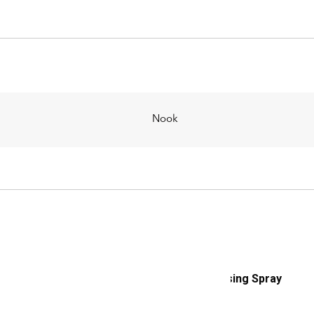
Nook
Beviro Sea Salt Texturising Spray
MEDIUM 5% 50 ml