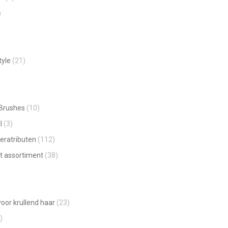
worden
page
)
opens
op
in
de
new
productpagina
window
tyle
(21)
 Brushes
(10)
l
(3)
eratributen
(112)
t assortiment
(38)
oor krullend haar
(23)
)