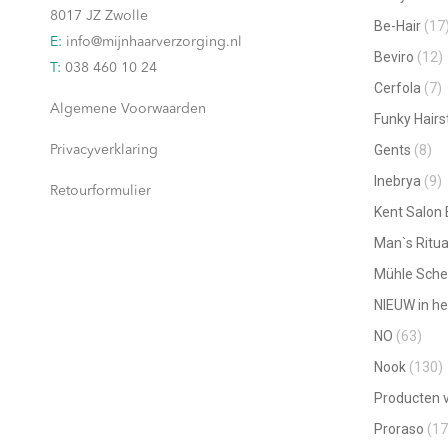
worden
8017 JZ Zwolle
Be-Hair
(17
op
E:
info@mijnhaarverzorging.nl
Beviro
(12)
de
T:
038 460 10 24
productpagina
Cerfola
(7)
Algemene Voorwaarden
Funky Hairs
Gents
(8)
Privacyverklaring
Inebrya
(9)
Retourformulier
Kent Salon
Man`s Ritua
Mühle Sche
NIEUW in he
NO
(63)
Nook
(130)
Producten v
Proraso
(17