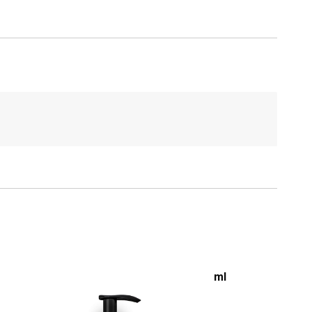
Beviro Beard Wash 250 ml
€
18,00