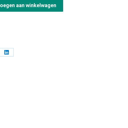
oegen aan winkelwagen
l
Deel
ppen
knoppen