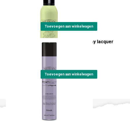
elasticizing mousse
€
23,15
Toevoegen aan winkelwagen
Artisan C'era lacca spray lacquer
500ml
€
23,55
Toevoegen aan winkelwagen
Contact