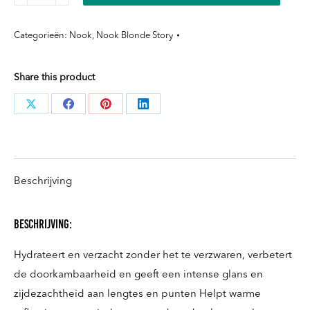
Story
Serum
Categorieën:
Nook
,
Nook Blonde Story
100ml
aantal
Share this product
Deel
Deel
Deel
Deel
knoppen
knoppen
knoppen
knoppen
Beschrijving
Beschrijving:
Hydrateert en verzacht zonder het te verzwaren, verbetert
de doorkambaarheid en geeft een intense glans en
zijdezachtheid aan lengtes en punten Helpt warme