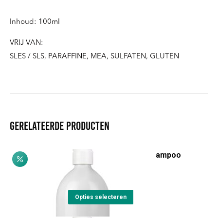
Inhoud: 100ml
VRIJ VAN:
SLES / SLS, PARAFFINE, MEA, SULFATEN, GLUTEN
Gerelateerde producten
Castagna & Equiseto Shampoo
Prijsklasse:
€
8,20
-
€
18,75
€8,20
Dit
tot
Opties selecteren
product
€18,75