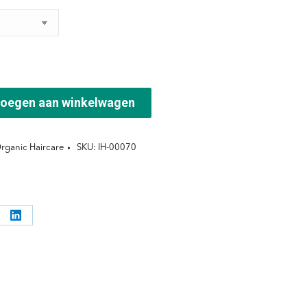
oegen aan winkelwagen
rganic Haircare
SKU:
IH-00070
l
Deel
ppen
knoppen