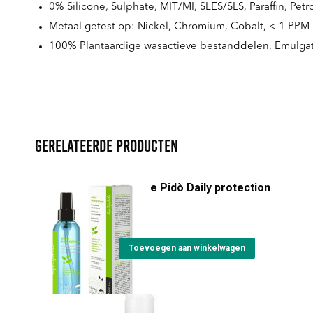
0% Silicone, Sulphate, MIT/MI, SLES/SLS, Paraffin, Petro
Metaal getest op: Nickel, Chromium, Cobalt, < 1 PPM
100% Plantaardige wasactieve bestanddelen, Emulga
Gerelateerde producten
Byebye Pidò Daily protection
€
19,25
Toevoegen aan winkelwagen
Avena & Riso Shampoo