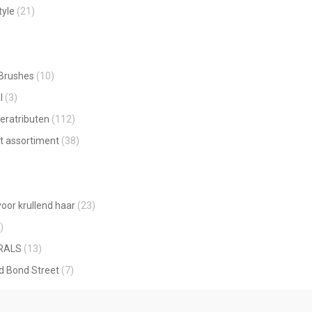
window
tyle
(21)
 Brushes
(10)
l
(3)
eratributen
(112)
t assortiment
(38)
oor krullend haar
(23)
)
RALS
(13)
ld Bond Street
(7)