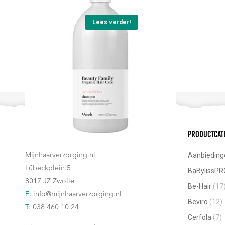
Lees verder!
Contact
Productcat
Aanbieding
Mijnhaarverzorging.nl
Lübeckplein 5
BaBylissPR
8017 JZ Zwolle
Be-Hair
(17
E:
info@mijnhaarverzorging.nl
Beviro
(12)
T:
038 460 10 24
Cerfola
(7)