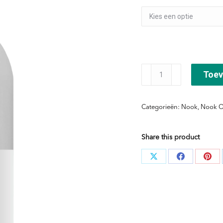
Basilico
Toev
&
Mandorla
Categorieën:
Nook
,
Nook O
Shampoo
aantal
Share this product
Deel
Deel
Dee
knoppen
knoppen
kno