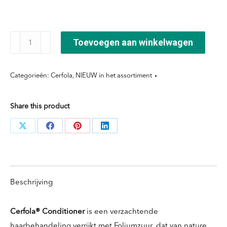
Cerfola®
Toevoegen aan winkelwagen
Conditioner
aantal
Categorieën:
Cerfola
,
NIEUW in het assortiment
Share this product
Deel
Deel
Deel
Deel
knoppen
knoppen
knoppen
knoppen
Beschrijving
Cerfola® Conditioner
is een verzachtende
haarbehandeling verrijkt met Foliumzuur, dat van nature