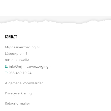
€48,90.
€41,55.
Contact
Mijnhaarverzorging.nl
Lübeckplein 5
8017 JZ Zwolle
E:
info@mijnhaarverzorging.nl
T:
038 460 10 24
Algemene Voorwaarden
Privacyverklaring
Retourformulier