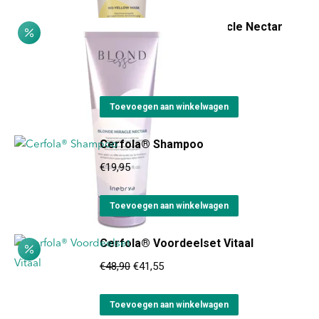
€17,50.
€14,00.
Inebrya Blondesse Miracle Nectar
250ml
Oorspronkelijke
Huidige
€
17,95
€
14,35
prijs
prijs
was:
is:
Toevoegen aan winkelwagen
€17,95.
€14,35.
Cerfola® Shampoo
€
19,95
Toevoegen aan winkelwagen
Cerfola® Voordeelset Vitaal
Oorspronkelijke
Huidige
€
48,90
€
41,55
prijs
prijs
was:
is:
Toevoegen aan winkelwagen