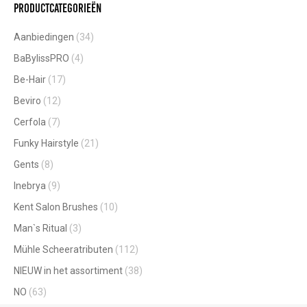
Productcategorieën
Aanbiedingen
(34)
BaBylissPRO
(4)
Be-Hair
(17)
Beviro
(12)
Cerfola
(7)
Funky Hairstyle
(21)
Gents
(8)
Inebrya
(9)
Kent Salon Brushes
(10)
Man`s Ritual
(3)
Mühle Scheeratributen
(112)
NIEUW in het assortiment
(38)
NO
(63)