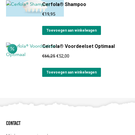
Cerfola® Shampoo
€
19,95
Toevoegen aan winkelwagen
Cerfola® Voordeelset Optimaal
Oorspronkelijke
Huidige
€
66,25
€
52,00
prijs
prijs
was:
is:
Toevoegen aan winkelwagen
€66,25.
€52,00.
Contact