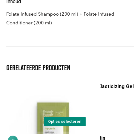
Inhoud
Folate Infused Shampoo (200 ml) + Folate Infused
Conditioner (200 ml)
Gerelateerde producten
Beauty Family MyCurly Elasticizing Gel
Conditioner
Prijsklasse:
€
30,30
-
€
89,75
€30,30
Dit
tot
Opties selecteren
product
€89,75
Inebrya Ice Cream Keratin
heeft