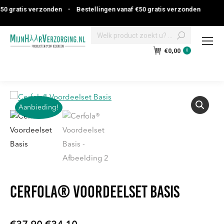
 gratis verzonden
•
Bestellingen vanaf €50 gratis verzonden
Search:
€
0,00
0
Aanbieding!
Cerfola® Voordeelset Basis