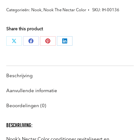
Conditioner
Categorieën:
Nook
,
Nook The Nectar Color
SKU:
IH-00136
voor
fijn
Share this product
en
normaal
Deel
Deel
Deel
Deel
haar
knoppen
knoppen
knoppen
knoppen
aantal
Beschrijving
Aanvullende informatie
Beoordelingen (0)
beschrijving:
Nook’s Nectar Color conditioner revitaliseert en