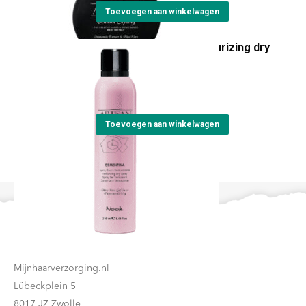
Deze
Toevoegen aan winkelwagen
optie
Artisan Cementina texturizing dry
kan
spray
gekozen
€
24,15
worden
op
Toevoegen aan winkelwagen
de
productpagina
Contact
Mijnhaarverzorging.nl
Lübeckplein 5
8017 JZ Zwolle