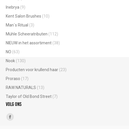
Inebrya
(9)
Kent Salon Brushes
(10)
Man`s Ritual
(3)
Mühle Scheeratributen
(112)
NIEUW in het assortiment
(38)
NO
(63)
Nook
(130)
Producten voor krullend haar
(23)
Proraso
(17)
RAW NATURALS
(13)
Taylor of Old Bond Street
(7)
Volg ons
Vind ons op:
Facebook
page