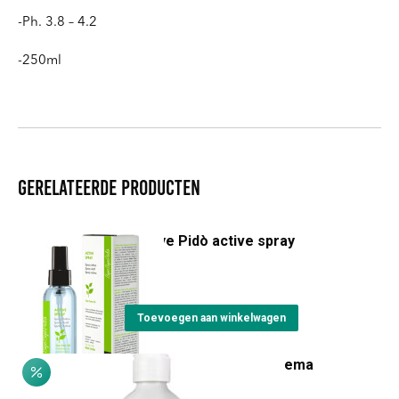
-Ph. 3.8 – 4.2
-250ml
Gerelateerde producten
ByeBye Pidò active spray
€
19,25
Toevoegen aan winkelwagen
Castagna & Equiseto Crema
Prijsklasse:
€
9,40
-
€
22,00