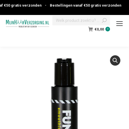
 €50 gratis verzonden
•
Bestellingen vanaf €50 gratis verzonden
Search:
€
0,00
0