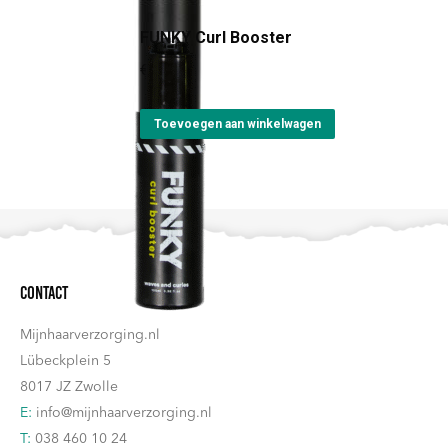
FUNKY Curl Booster
€
17,10
Toevoegen aan winkelwagen
Contact
Mijnhaarverzorging.nl
Lübeckplein 5
8017 JZ Zwolle
E:
info@mijnhaarverzorging.nl
T:
038 460 10 24