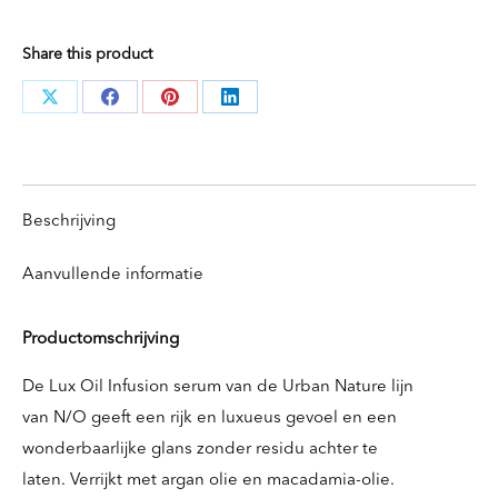
Serum
Share this product
100ml
aantal
Deel
Deel
Deel
Deel
knoppen
knoppen
knoppen
knoppen
Beschrijving
Aanvullende informatie
Productomschrijving
De Lux Oil Infusion serum van de Urban Nature lijn
van N/O geeft een rijk en luxueus gevoel en een
wonderbaarlijke glans zonder residu achter te
laten. Verrijkt met argan olie en macadamia-olie.