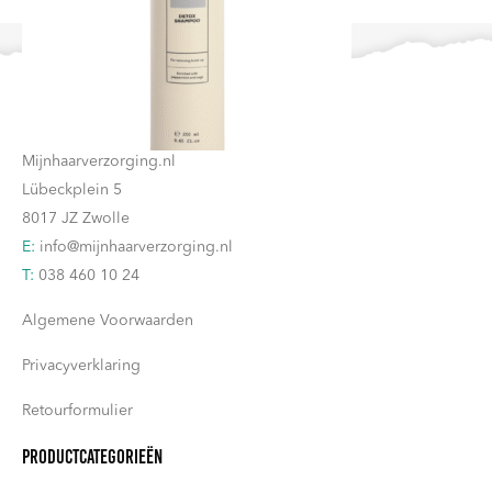
meerdere
variaties.
Deze
Contact
optie
kan
Mijnhaarverzorging.nl
gekozen
Lübeckplein 5
worden
8017 JZ Zwolle
op
E:
info@mijnhaarverzorging.nl
de
T:
038 460 10 24
productpagina
Algemene Voorwaarden
Privacyverklaring
Retourformulier
Productcategorieën