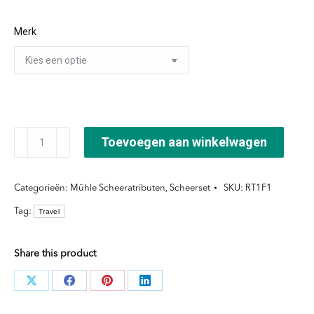
Merk
Mühle
Toevoegen aan winkelwagen
Reis
Scheerset
Categorieën:
Mühle Scheeratributen
,
Scheerset
SKU:
RT1F1
3-
Tag:
Travel
delig
Lederen
case
Share this product
aantal
Deel
Deel
Deel
Deel
knoppen
knoppen
knoppen
knoppen