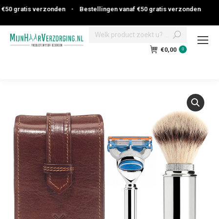
50 gratis verzonden
•
Bestellingen vanaf €50 gratis verzonden
Search:
€
0,00
0