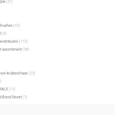
tyle
(21)
 Brushes
(10)
l
(3)
eratributen
(112)
t assortiment
(38)
oor krullend haar
(23)
)
RALS
(13)
ld Bond Street
(7)