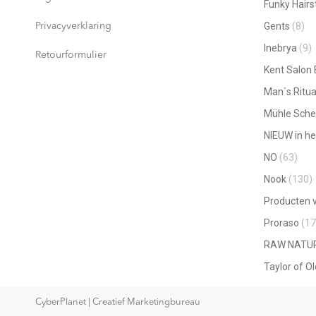
Funky Hairs
Gents
(8)
Privacyverklaring
Inebrya
(9)
Retourformulier
Kent Salon
Man`s Ritua
Mühle Sche
NIEUW in he
NO
(63)
Nook
(130)
Producten v
Proraso
(17
RAW NATU
Taylor of O
CyberPlanet | Creatief Marketingbureau