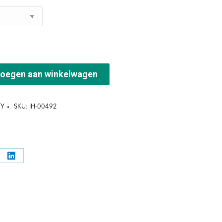
oegen aan winkelwagen
TY
SKU:
IH-00492
l
Deel
ppen
knoppen