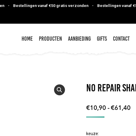
•
Bestellingen vanaf €50 gratis verzonden
•
Bestellingen vanaf €50 g
Home
Producten
Aanbieding
Gifts
Contact
NO Repair Sh
Pr
€
10,90
-
€
61,40
€
to
keuze:
€