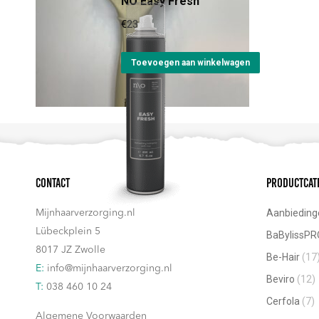
NO Easy Fresh
heeft
meerdere
€
23,30
variaties.
Deze
Toevoegen aan winkelwagen
optie
kan
gekozen
worden
op
Contact
Productcat
de
productpagina
Aanbieding
Mijnhaarverzorging.nl
Lübeckplein 5
BaBylissPR
8017 JZ Zwolle
Be-Hair
(17
E:
info@mijnhaarverzorging.nl
Beviro
(12)
T:
038 460 10 24
Cerfola
(7)
Algemene Voorwaarden