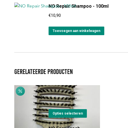
NO Repair Shampoo - 100ml
€
10,90
Toevoegen aan winkelwagen
Gerelateerde producten
NO Curved Vent Brush
Oorspronkelijke
Huidige
€
25,00
€
22,00
prijs
prijs
Dit
was:
is:
Opties selecteren
product
€25,00.
€22,00.