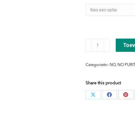
NO
Toev
Repair
Shampoo
Categorieën:
NO
,
NO PURI
aantal
Share this product
Deel
Deel
Dee
knoppen
knoppen
kno