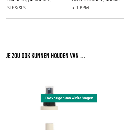
Siliconen, parabenen,
Nikkel, Chroom, Kobalt,
SLES/SLS
< 1 PPM
Je zou ook kunnen houden van …
NO Repair Spray
€
22,00
Toevoegen aan winkelwagen
NO Repair Shampoo
Prijsklasse:
€
10,90
-
€
61,40