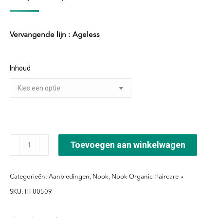
prijs
prijs
was:
is:
Vervangende lijn : Ageless
€54,20.
€47,95.
Inhoud
Romice
Toevoegen aan winkelwagen
&
Dattero
Categorieën:
Aanbiedingen
,
Nook
,
Nook Organic Haircare
Crema
SKU:
IH-00509
aantal