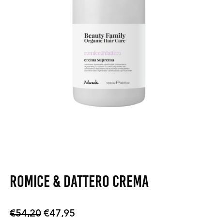
Romice & Dattero Crema
Oorspronkelijke
Huidige
€
54,20
€
47,95