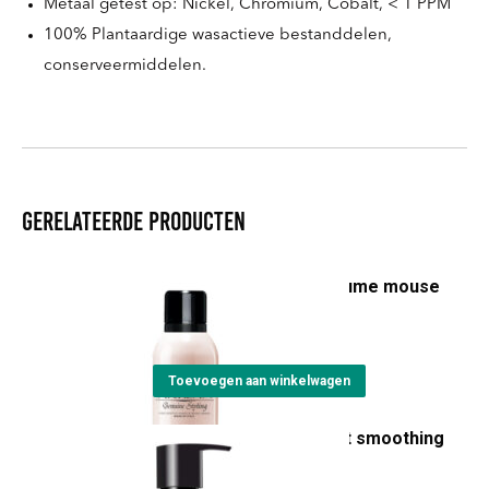
Metaal getest op: Nickel, Chromium, Cobalt, < 1 PPM
100% Plantaardige wasactieve bestanddelen,
conserveermiddelen.
Gerelateerde producten
Artisan Puff styling volume mouse
€
23,55
Toevoegen aan winkelwagen
Artisan Lisciolina velvet smoothing
cream