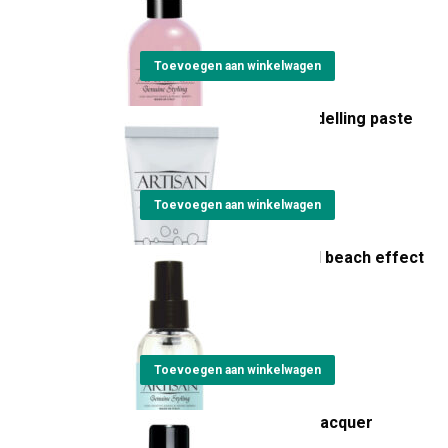
€
22,00
Toevoegen aan winkelwagen
Artisan Pongo matt modelling paste
€
23,10
Toevoegen aan winkelwagen
Artisan Hair In The Wind beach effect
spray
€
23,15
Toevoegen aan winkelwagen
Artisan Lallaca volume lacquer