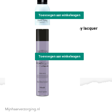
€
24,15
Toevoegen aan winkelwagen
Artisan C'era lacca spray lacquer
500ml
€
23,55
Toevoegen aan winkelwagen
Contact
Mijnhaarverzorging.nl