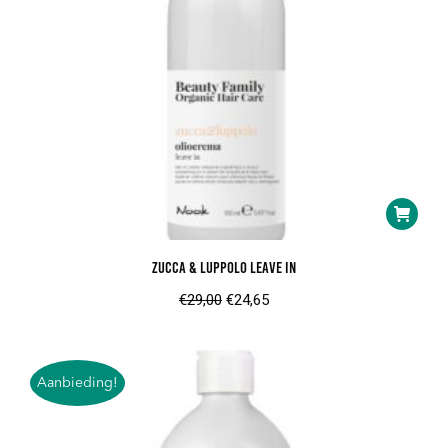
de
product
Zucca & Luppolo Leave In
Oorspronkelijke
Huidige
€
29,00
€
24,65
prijs
prijs
was:
is:
€29,00.
€24,65.
Aanbieding!