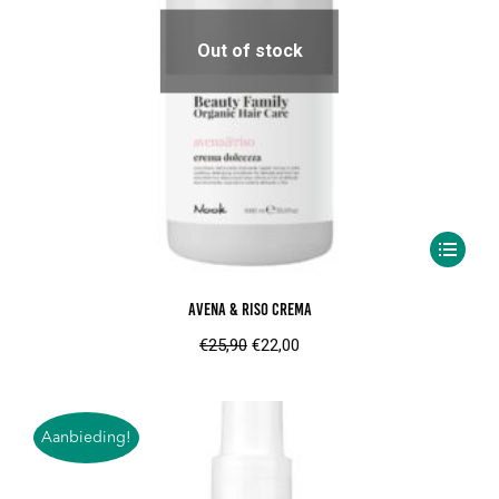
Out of stock
Avena & Riso Crema
Oorspronkelijke
Huidige
€
25,90
€
22,00
prijs
prijs
was:
is:
€25,90.
€22,00.
Aanbieding!