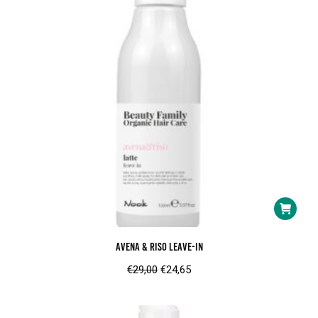
Avena & Riso Leave-In
Oorspronkelijke
Huidige
€
29,00
€
24,65
prijs
prijs
was:
is: