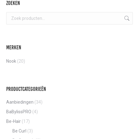
optie
€46,05
Zoeken
kan
gekozen
worden
op
de
Merken
product
Nook
(20)
Productcategorieën
Aanbiedingen
(34)
BaBylissPRO
(4)
Be-Hair
(17)
Be Curl
(3)