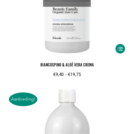
Dit
product
Biancospino & Aloë Vera Crema
heeft
meerder
Prijsklasse:
€
9,40
-
€
19,75
variaties.
€9,40
Deze
tot
optie
€19,75
Aanbieding!
kan
gekozen
worden
op