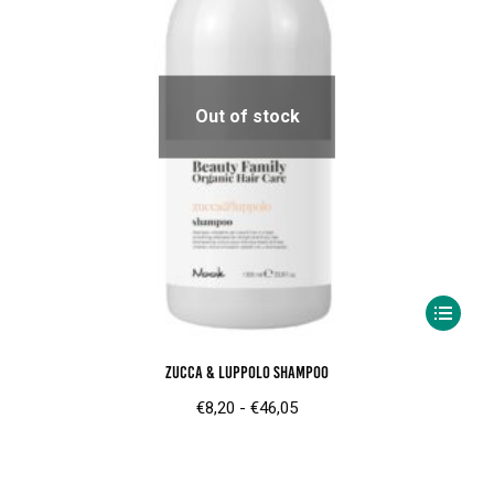
Out of stock
Dit
product
Zucca & Luppolo Shampoo
heeft
meerder
Prijsklasse:
€
8,20
-
€
46,05
variaties.
€8,20
Deze
tot