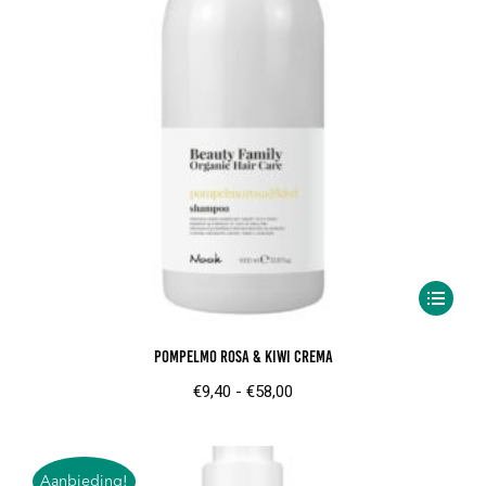
worden
op
de
product
Dit
product
Pompelmo Rosa & Kiwi Crema
heeft
meerder
Prijsklasse:
€
9,40
-
€
58,00
variaties.
€9,40
Deze
tot
optie
€58,00
Aanbieding!