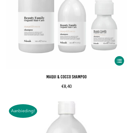
product
Dit
product
Maqui & Cocco Shampoo
heeft
meerder
€
8,40
variaties.
Deze
optie
Aanbieding!
kan
gekozen