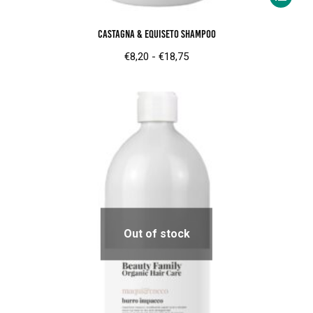
product
Castagna & Equiseto Shampoo
heeft
meerder
Prijsklasse:
€
8,20
-
€
18,75
variaties.
€8,20
Deze
tot
optie
€18,75
kan
gekozen
worden
op
de
product
Out of stock