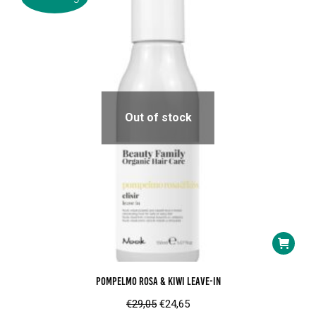
kan
gekozen
worden
op
de
product
Out of stock
Pompelmo Rosa & Kiwi Leave-In
Oorspronkelijke
Huidige
€
29,05
€
24,65