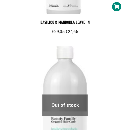
Basilico & Mandorla Leave-In
Oorspronkelijke
Huidige
€
29,05
€
24,65
prijs
prijs
was:
is:
€29,05.
€24,65.
Out of stock