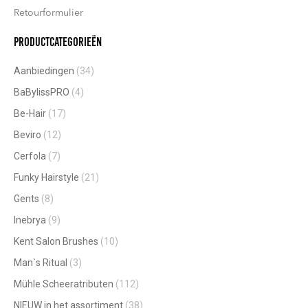
Retourformulier
Productcategorieën
Aanbiedingen
(34)
BaBylissPRO
(4)
Be-Hair
(17)
Beviro
(12)
Cerfola
(7)
Funky Hairstyle
(21)
Gents
(8)
Inebrya
(9)
Kent Salon Brushes
(10)
Man`s Ritual
(3)
Mühle Scheeratributen
(112)
NIEUW in het assortiment
(38)