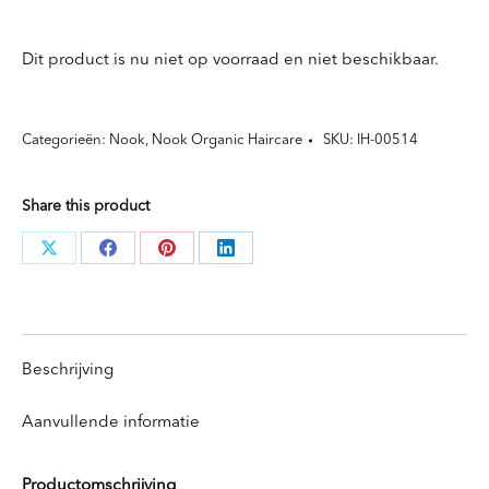
Dit product is nu niet op voorraad en niet beschikbaar.
Categorieën:
Nook
,
Nook Organic Haircare
SKU:
IH-00514
Share this product
Deel
Deel
Deel
Deel
knoppen
knoppen
knoppen
knoppen
Beschrijving
Aanvullende informatie
Productomschrijving