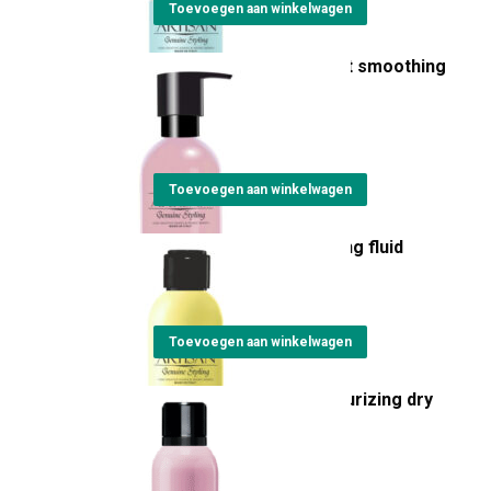
Toevoegen aan winkelwagen
Artisan Lisciolina velvet smoothing
cream
€
22,00
Toevoegen aan winkelwagen
Artisan Oil Lalà modelling fluid
€
22,00
Toevoegen aan winkelwagen
Artisan Cementina texturizing dry
spray
€
24,15