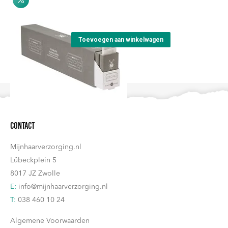
Oorspronkelijke
Huidige
€
49,40
€
48,00
prijs
prijs
was:
is:
Toevoegen aan winkelwagen
€49,40.
€48,00.
Contact
Mijnhaarverzorging.nl
Lübeckplein 5
8017 JZ Zwolle
E:
info@mijnhaarverzorging.nl
T:
038 460 10 24
Algemene Voorwaarden