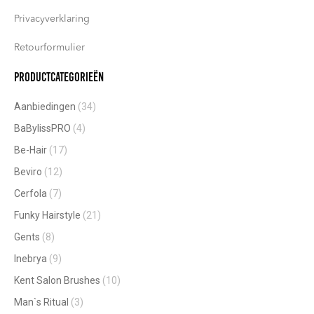
Privacyverklaring
Retourformulier
Productcategorieën
Aanbiedingen
(34)
BaBylissPRO
(4)
Be-Hair
(17)
Beviro
(12)
Cerfola
(7)
Funky Hairstyle
(21)
Gents
(8)
Inebrya
(9)
Kent Salon Brushes
(10)
Man`s Ritual
(3)