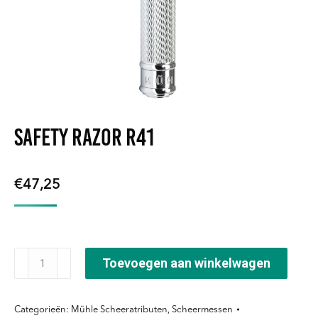
Safety razor R41
€
47,25
Safety
Toevoegen aan winkelwagen
razor
R41
Categorieën:
Mühle Scheeratributen
,
Scheermessen
aantal