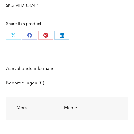
SKU:
MHV_0374-1
Share this product
Deel
Deel
Deel
Deel
knoppen
knoppen
knoppen
knoppen
Aanvullende informatie
Beoordelingen (0)
Merk
Mühle