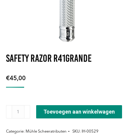
Safety razor R41grande
€
45,00
Safety
Toevoegen aan winkelwagen
razor
R41grande
Categorie:
Mühle Scheeratributen
SKU:
IH-00529
aantal