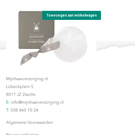
worden
op
Toevoegen aan winkelwagen
de
productpagina
Contact
Mijnhaarverzorging.nl
Lübeckplein 5
8017 JZ Zwolle
E:
info@mijnhaarverzorging.nl
T:
038 460 10 24
Algemene Voorwaarden
Privacyverklaring