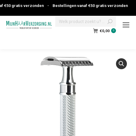
 €50 gratis verzonden
•
Bestellingen vanaf €50 gratis verzonden
Search:
€
0,00
0