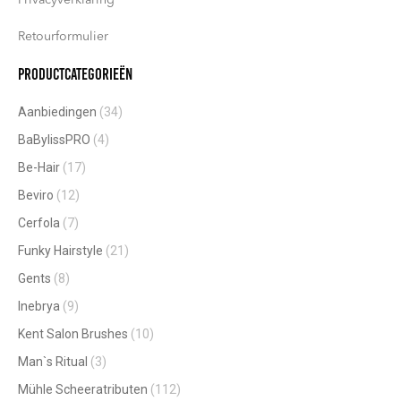
Retourformulier
Productcategorieën
Aanbiedingen
(34)
BaBylissPRO
(4)
Be-Hair
(17)
Beviro
(12)
Cerfola
(7)
Funky Hairstyle
(21)
Gents
(8)
Inebrya
(9)
Kent Salon Brushes
(10)
Man`s Ritual
(3)
Mühle Scheeratributen
(112)