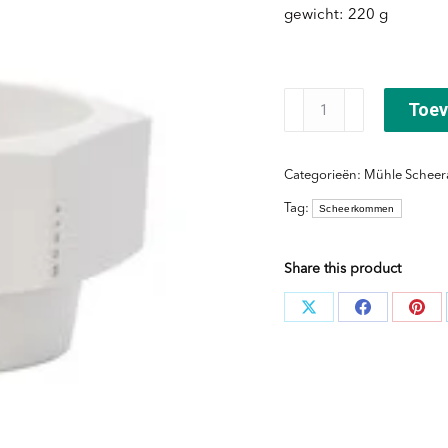
gewicht: 220 g
Scheerkom
Toev
Wit
Hexagon
Categorieën:
Mühle Scheer
aantal
Tag:
Scheerkommen
Share this product
Deel
Deel
Dee
knoppen
knoppen
kno