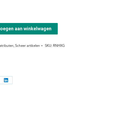
oegen aan winkelwagen
atributen
,
Scheer artikelen
SKU:
RNHXG
l
Deel
ppen
knoppen