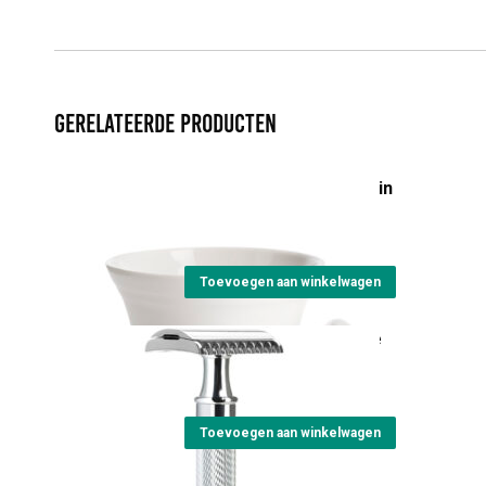
Gerelateerde producten
Scheerkom Wit porcelein
€
25,20
Toevoegen aan winkelwagen
Safety razor R41grande
€
45,00
Toevoegen aan winkelwagen