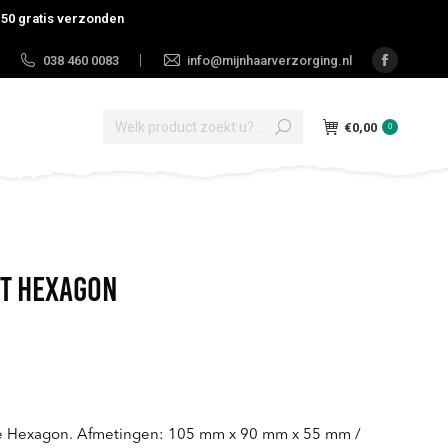
gratis verzonden
038 460 0083
info@mijnhaarverzorging.nl
|
Faceboo
page
Search:
opens
€
0,00
0
in
new
window
t Hexagon
e Hexagon. Afmetingen: 105 mm x 90 mm x 55 mm /