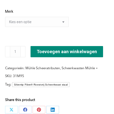
tot
Merk
€114,45
Scheerkwast
Toevoegen aan winkelwagen
Roestvrij
staal
Categorieën:
Mühle Scheeratributen
,
Scheerkwasten Mühle
Silvertip
SKU:
31M95
Fibre®
-
Tag:
Silvertip Fibre® Roestvrij Scheerkwast staal
Maat
M
Share this product
aantal
Deel
Deel
Deel
Deel