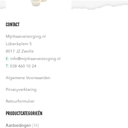
variaties.
worden
Deze
op
Contact
optie
de
kan
productpagina
Mijnhaarverzorging.nl
gekozen
Lübeckplein 5
worden
8017 JZ Zwolle
op
E:
info@mijnhaarverzorging.nl
de
T:
038 460 10 24
productpagina
Algemene Voorwaarden
Privacyverklaring
Retourformulier
Productcategorieën
Aanbiedingen
(34)