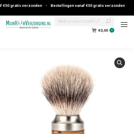
 €50 gratis verzonden
•
Bestellingen vanaf €50 gratis verzonden
Search:
€
0,00
0