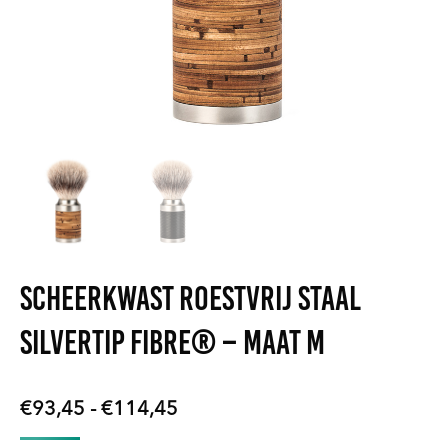
Scheerkwast Roestvrij staal
Silvertip Fibre® – Maat M
Prijsklasse:
€
93,45
-
€
114,45
€93,45