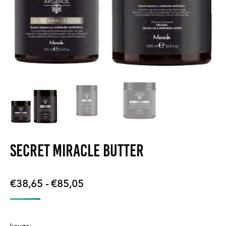
Secret Miracle Butter
Prijsklasse:
€
38,65
-
€
85,05
€38,65
tot