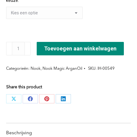
keuze:
€85,05
Secret
Toevoegen aan winkelwagen
Miracle
Butter
Categorieën:
Nook
,
Nook Magic ArganOil
SKU:
IH-00549
aantal
Share this product
Deel
Deel
Deel
Deel
knoppen
knoppen
knoppen
knoppen
Beschrijving