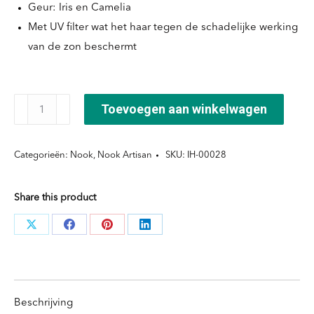
Geur: Iris en Camelia
Met UV filter wat het haar tegen de schadelijke werking
van de zon beschermt
Artisan
Toevoegen aan winkelwagen
Oil
Lalà
Categorieën:
Nook
,
Nook Artisan
SKU:
IH-00028
modelling
fluid
Share this product
aantal
Deel
Deel
Deel
Deel
knoppen
knoppen
knoppen
knoppen
Beschrijving