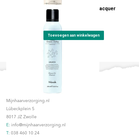
Artisan Lallaca volume lacquer
€
24,15
Toevoegen aan winkelwagen
Contact
Mijnhaarverzorging.nl
Lübeckplein 5
8017 JZ Zwolle
E:
info@mijnhaarverzorging.nl
T:
038 460 10 24