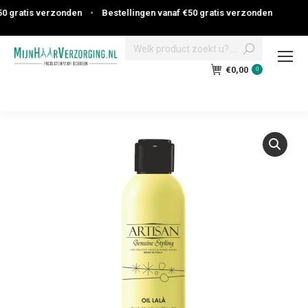
 gratis verzonden
•
Bestellingen vanaf €50 gratis verzonden
Search:
€
0,00
0