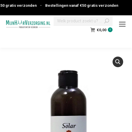
0 gratis verzonden
•
Bestellingen vanaf €50 gratis verzonden
Search:
€
0,00
0