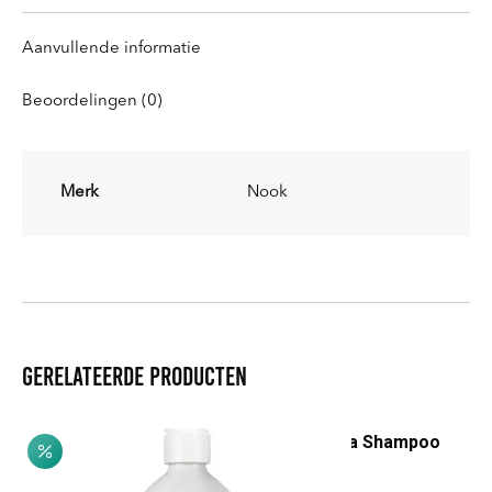
Aanvullende informatie
Beoordelingen (0)
Merk
Nook
Gerelateerde producten
Biancospino & Aloë Vera Shampoo
Prijsklasse:
€
8,20
-
€
18,75