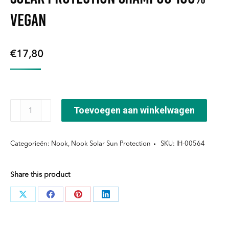
Vegan
€
17,80
Solar
Toevoegen aan winkelwagen
Protection
Shampoo
Categorieën:
Nook
,
Nook Solar Sun Protection
SKU:
IH-00564
100%
Vegan
Share this product
aantal
Deel
Deel
Deel
Deel
knoppen
knoppen
knoppen
knoppen