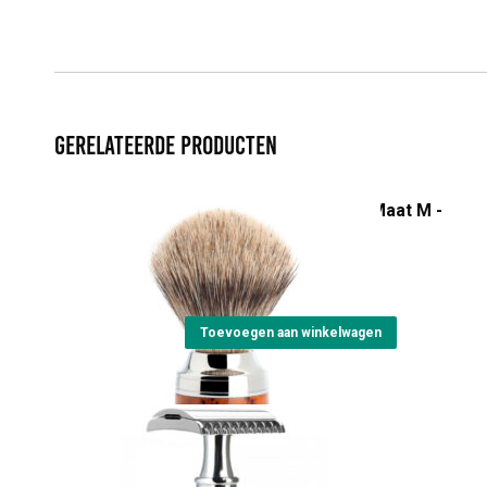
Gerelateerde producten
Scheerkwast Fijndas - Maat M -
Stylo
€
140,00
Toevoegen aan winkelwagen
Safety razor twist R41
€
49,00