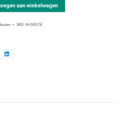
oegen aan winkelwagen
ibuten
SKU:
IH-00574
l
Deel
ppen
knoppen