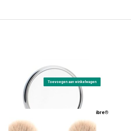
Shaving Mirror
€
25,95
Toevoegen aan winkelwagen
Scheerkwast silvertip Fibre®
Prijsklasse:
€
79,00
-
€
94,00
€79,00