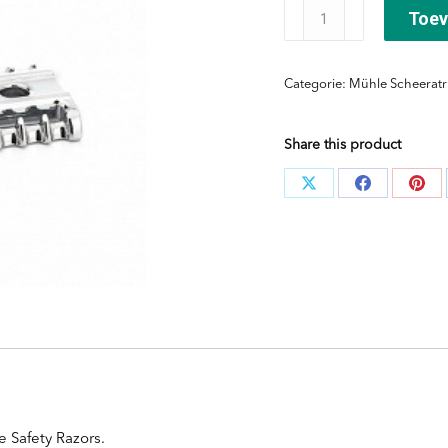
Vervangkop
Toev
voor
safetyrazor
Categorie:
Mühle Scheeratr
R41
open
Share this product
kam
aantal
Deel
Deel
Dee
knoppen
knoppen
kno
 Safety Razors.