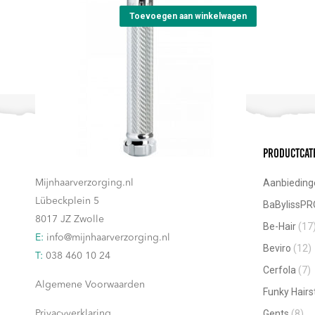
Toevoegen aan winkelwagen
Contact
Productcat
Aanbieding
Mijnhaarverzorging.nl
Lübeckplein 5
BaBylissPR
8017 JZ Zwolle
Be-Hair
(17
E:
info@mijnhaarverzorging.nl
Beviro
(12)
T:
038 460 10 24
Cerfola
(7)
Algemene Voorwaarden
Funky Hairs
Gents
(8)
Privacyverklaring