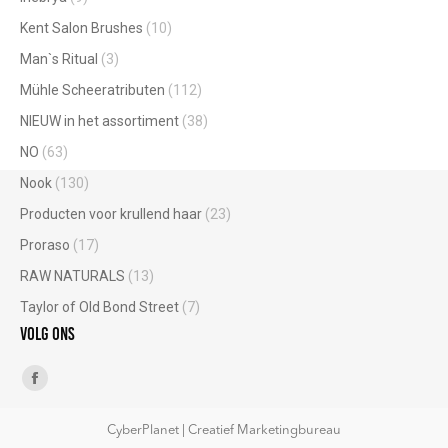
Kent Salon Brushes
(10)
Man`s Ritual
(3)
Mühle Scheeratributen
(112)
NIEUW in het assortiment
(38)
NO
(63)
Nook
(130)
Producten voor krullend haar
(23)
Proraso
(17)
RAW NATURALS
(13)
Taylor of Old Bond Street
(7)
Volg ons
Vind ons op:
Facebook
page
CyberPlanet | Creatief Marketingbureau
opens