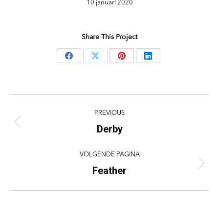
10 januari 2020
Share This Project
Deel
Deel
Deel
Deel
knoppen
knoppen
knoppen
knoppen
Project
PREVIOUS
navigation
Derby
Previous
project:
VOLGENDE PAGINA
Feather
Next
project: