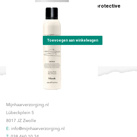
Artisan Lucilla thermal protective
brightening spray
€
23,15
Toevoegen aan winkelwagen
Contact
Mijnhaarverzorging.nl
Lübeckplein 5
8017 JZ Zwolle
E:
info@mijnhaarverzorging.nl
T:
038 460 10 24