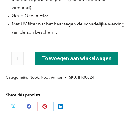
vormend)
Geur: Ocean Frizz
Met UV filter wat het haar tegen de schadelijke werking
van de zon beschermt
Artisan
Toevoegen aan winkelwagen
Hair
In
Categorieën:
Nook
,
Nook Artisan
SKU:
IH-00024
The
Wind
Share this product
beach
effect
Deel
Deel
Deel
Deel
spray
knoppen
knoppen
knoppen
knoppen
aantal