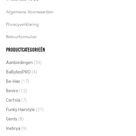
Algemene Voorwaarden
Privacyverklaring
Retourformulier
Productcategorieën
Aanbiedingen
(34)
BaBylissPRO
(4)
Be-Hair
(17)
Beviro
(12)
Cerfola
(7)
Funky Hairstyle
(21)
Gents
(8)
Inebrya
(9)