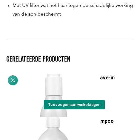
Met UV filter wat het haar tegen de schadelijke werking
van de zon beschermt
Gerelateerde producten
Castagna & Equiseto Leave-in
Oorspronkelijke
Huidige
€
29,05
€
24,65
prijs
prijs
was:
is:
Toevoegen aan winkelwagen
€29,05.
€24,65.
Basilico & Mandorla Shampoo
€
8,20