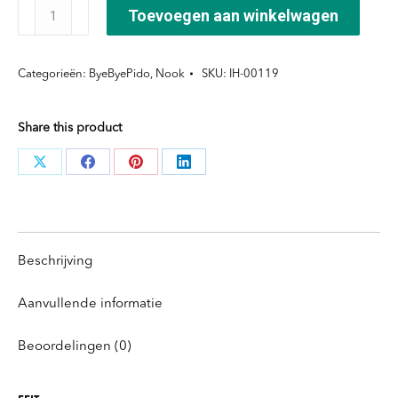
ByeBye
Toevoegen aan winkelwagen
Pidò
active
Categorieën:
ByeByePido
,
Nook
SKU:
IH-00119
spray
aantal
Share this product
Deel
Deel
Deel
Deel
knoppen
knoppen
knoppen
knoppen
Beschrijving
Aanvullende informatie
Beoordelingen (0)