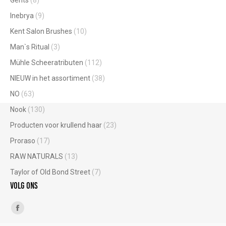
Inebrya
(9)
Kent Salon Brushes
(10)
Man`s Ritual
(3)
Mühle Scheeratributen
(112)
NIEUW in het assortiment
(38)
NO
(63)
Nook
(130)
Producten voor krullend haar
(23)
Proraso
(17)
RAW NATURALS
(13)
Taylor of Old Bond Street
(7)
Volg ons
Vind ons op:
Facebook