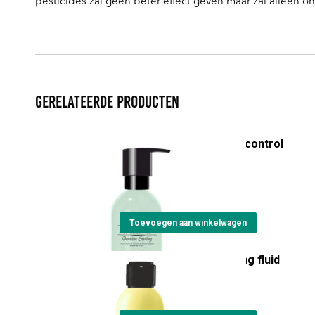
pesticides zal geen beter effect geven maar zal alleen 
Gerelateerde producten
Artisan Riccioletto curl control
milk
€
22,00
Toevoegen aan winkelwagen
Artisan Oil Lalà modelling fluid
€
22,00