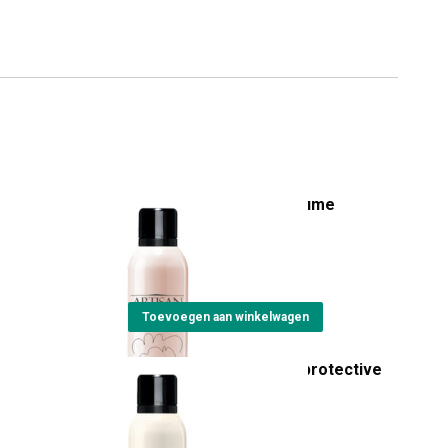
Artisan Puff styling volume
mouse
€
23,55
Toevoegen aan winkelwagen
Artisan Lucilla thermal protective
brightening spray
€
23,15