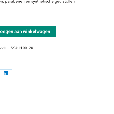
en, parabenen en synthetische geurstoffen
oegen aan winkelwagen
ook
SKU:
IH-00120
l
Deel
ppen
knoppen