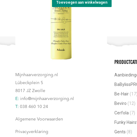
Toevoegen aan winkelwagen
Contact
Productcat
Aanbieding
Mijnhaarverzorging.nl
Lübeckplein 5
BaBylissPR
8017 JZ Zwolle
Be-Hair
(17
E:
info@mijnhaarverzorging.nl
Beviro
(12)
T:
038 460 10 24
Cerfola
(7)
Algemene Voorwaarden
Funky Hairs
Gents
(8)
Privacyverklaring