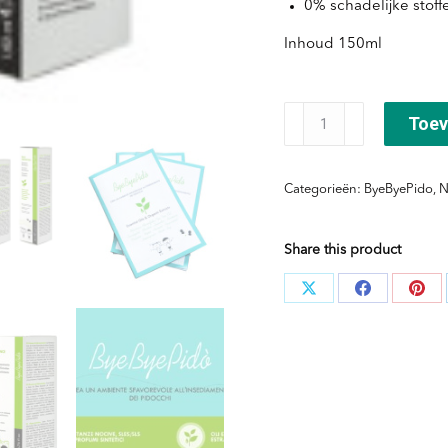
0% schadelijke stoff
Inhoud 150ml
Byebye
Toev
Pidò
Daily
Categorieën:
ByeByePido
,
N
protection
aantal
Share this product
Deel
Deel
Dee
knoppen
knoppen
kno