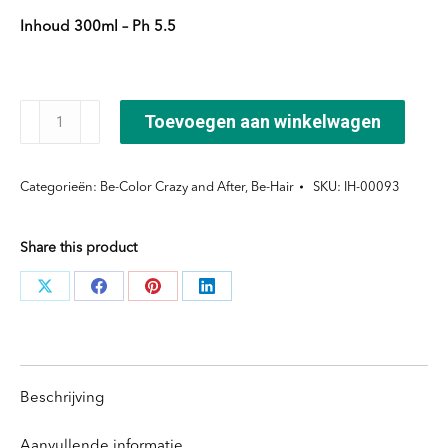
Inhoud 300ml – Ph 5.5
Be-
Toevoegen aan winkelwagen
Color
After
Categorieën:
Be-Color Crazy and After
,
Be-Hair
SKU:
IH-00093
Shampoo
300
Share this product
ml
aantal
Deel
Deel
Deel
Deel
knoppen
knoppen
knoppen
knoppen
Beschrijving
Aanvullende informatie