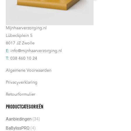
Deze
op
Contact
optie
de
kan
productpagina
Mijnhaarverzorging.nl
gekozen
Lübeckplein 5
worden
8017 JZ Zwolle
op
E:
info@mijnhaarverzorging.nl
de
T:
038 460 10 24
productpagina
Algemene Voorwaarden
Privacyverklaring
Retourformulier
Productcategorieën
Aanbiedingen
(34)
BaBylissPRO
(4)