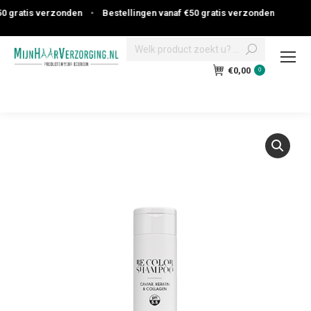
 gratis verzonden
•
Bestellingen vanaf €50 gratis verzonden
Search:
€
0,00
0