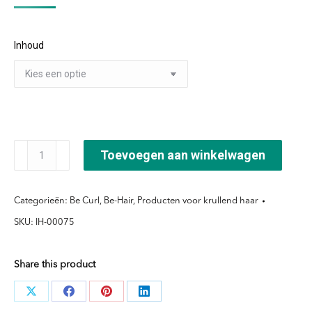
Inhoud
Be
Toevoegen aan winkelwagen
Hair
Curl
Categorieën:
Be Curl
,
Be-Hair
,
Producten voor krullend haar
Amplifier
SKU:
IH-00075
aantal
Share this product
Deel
Deel
Deel
Deel