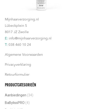
Deze
op
Contact
optie
de
kan
productpagina
Mijnhaarverzorging.nl
gekozen
Lübeckplein 5
worden
8017 JZ Zwolle
op
E:
info@mijnhaarverzorging.nl
de
T:
038 460 10 24
productpagina
Algemene Voorwaarden
Privacyverklaring
Retourformulier
Productcategorieën
Aanbiedingen
(34)
BaBylissPRO
(4)