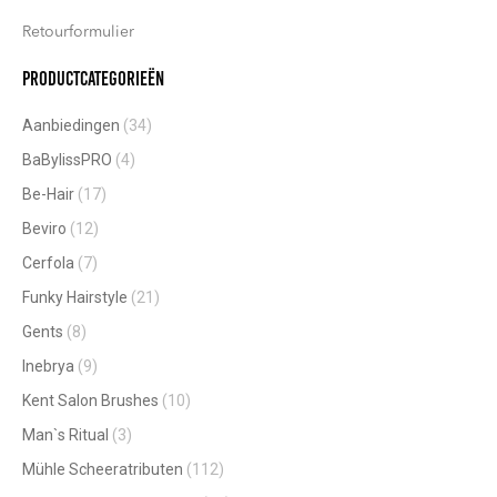
Retourformulier
Productcategorieën
Aanbiedingen
(34)
BaBylissPRO
(4)
Be-Hair
(17)
Beviro
(12)
Cerfola
(7)
Funky Hairstyle
(21)
Gents
(8)
Inebrya
(9)
Kent Salon Brushes
(10)
Man`s Ritual
(3)
Mühle Scheeratributen
(112)