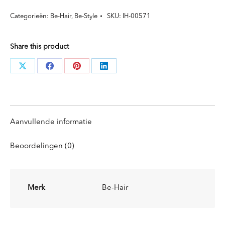
Shine
Categorieën:
Be-Hair
,
Be-Style
SKU:
IH-00571
Drops
Glossing
Share this product
Serum
aantal
Deel
Deel
Deel
Deel
knoppen
knoppen
knoppen
knoppen
Aanvullende informatie
Beoordelingen (0)
Merk
Be-Hair