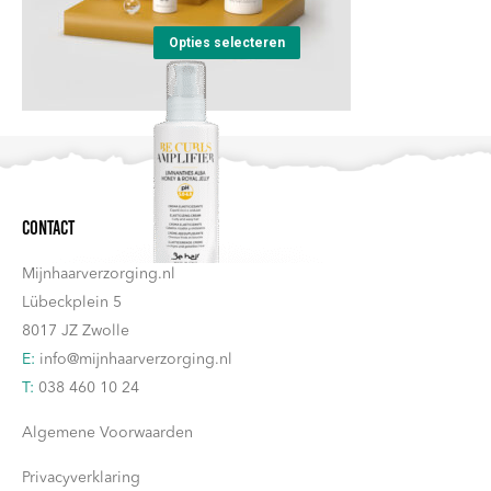
variaties.
worden
Dit
Deze
op
Opties selecteren
product
optie
de
heeft
kan
productpagina
meerdere
gekozen
variaties.
worden
Deze
op
Contact
optie
de
kan
productpagina
Mijnhaarverzorging.nl
gekozen
Lübeckplein 5
worden
8017 JZ Zwolle
op
E:
info@mijnhaarverzorging.nl
de
T:
038 460 10 24
productpagina
Algemene Voorwaarden
Privacyverklaring