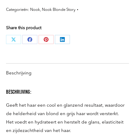
No
Categorieën:
Nook
,
Nook Blonde Story
Yellow
Whip
Share this product
Mousse
200ml
Deel
Deel
Deel
Deel
aantal
knoppen
knoppen
knoppen
knoppen
Beschrijving
Beschrijving:
Geeft het haar een cool en glanzend resultaat, waardoor
de helderheid van blond en grijs haar wordt versterkt.
Het voedt en hydrateert en herstelt de glans, elasticiteit
en zijdezachtheid van het haar.