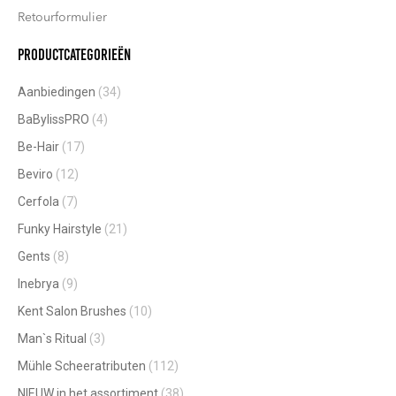
Retourformulier
Productcategorieën
Aanbiedingen
(34)
BaBylissPRO
(4)
Be-Hair
(17)
Beviro
(12)
Cerfola
(7)
Funky Hairstyle
(21)
Gents
(8)
Inebrya
(9)
Kent Salon Brushes
(10)
Man`s Ritual
(3)
Mühle Scheeratributen
(112)
NIEUW in het assortiment
(38)