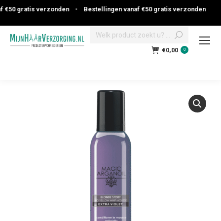
€50 gratis verzonden
•
Bestellingen vanaf €50 gratis verzonden
Search:
€
0,00
0