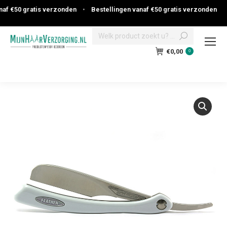
f €50 gratis verzonden
•
Bestellingen vanaf €50 gratis verzonden
Search:
€
0,00
0