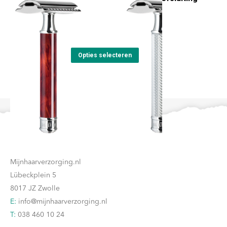
gesloten kam
gekozen
Prijsklasse:
€
34,00
-
€
46,00
worden
€34,00
op
Dit
tot
Opties selecteren
de
product
€46,00
productpagina
heeft
meerdere
variaties.
Deze
Contact
optie
kan
Mijnhaarverzorging.nl
gekozen
Lübeckplein 5
worden
8017 JZ Zwolle
op
E:
info@mijnhaarverzorging.nl
de
T:
038 460 10 24
productpagina