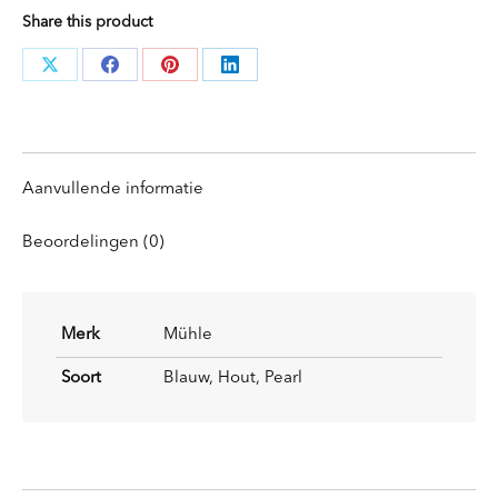
Share this product
Deel
Deel
Deel
Deel
knoppen
knoppen
knoppen
knoppen
Aanvullende informatie
Beoordelingen (0)
Merk
Mühle
Soort
Blauw, Hout, Pearl