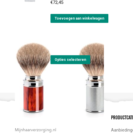
€
72,45
Toevoegen aan winkelwagen
Scheerkwast silvertip
Prijsklasse:
€
87,00
-
€
89,00
€87,00
Dit
tot
Opties selecteren
product
€89,00
heeft
meerdere
variaties.
Deze
optie
Contact
Productcat
kan
gekozen
Aanbieding
Mijnhaarverzorging.nl