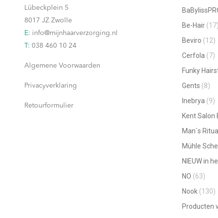
worden
Lübeckplein 5
BaBylissPR
op
8017 JZ Zwolle
Be-Hair
(17
de
E:
info@mijnhaarverzorging.nl
Beviro
(12)
productpagina
T:
038 460 10 24
Cerfola
(7)
Algemene Voorwaarden
Funky Hairs
Gents
(8)
Privacyverklaring
Inebrya
(9)
Retourformulier
Kent Salon
Man`s Ritua
Mühle Sche
NIEUW in he
NO
(63)
Nook
(130)
Producten v