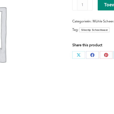
Scheerkwast
Toev
Silvertip
Maat
Categorieën:
Mühle Scheer
M
Tag:
Silvertip Scheerkwast
-
Zwart
aantal
Share this product
Deel
Deel
Dee
knoppen
knoppen
kno