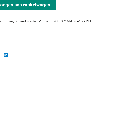
oegen aan winkelwagen
atributen
,
Scheerkwasten Mühle
SKU:
091M-HXG-GRAPHITE
l
Deel
ppen
knoppen