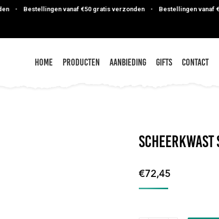
•
Bestellingen vanaf €50 gratis verzonden
•
Bestellingen vanaf €50
Home
Producten
Aanbieding
Gifts
Contact
Scheerkwast S
€
72,45