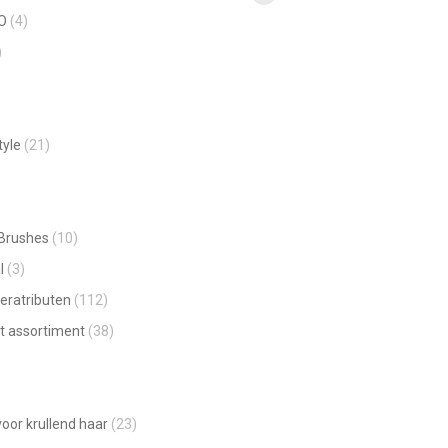
worden
Facebook
O
(4)
page
op
)
opens
de
in
productpagina
new
window
tyle
(21)
 Brushes
(10)
l
(3)
eratributen
(112)
t assortiment
(38)
oor krullend haar
(23)