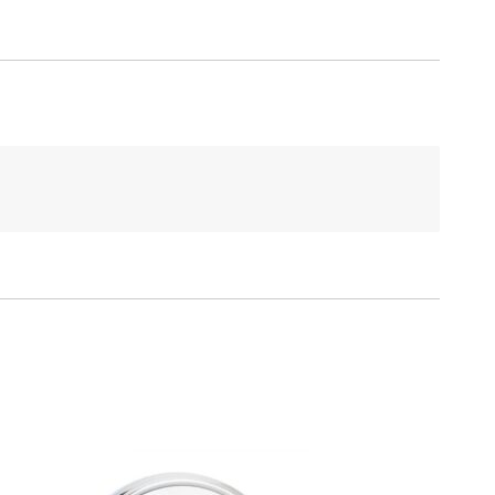
Shaving Mirror
€
25,95