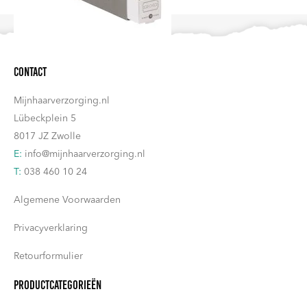
gekozen
worden
op
Contact
de
productpagina
Mijnhaarverzorging.nl
Lübeckplein 5
8017 JZ Zwolle
E:
info@mijnhaarverzorging.nl
T:
038 460 10 24
Algemene Voorwaarden
Privacyverklaring
Retourformulier
Productcategorieën