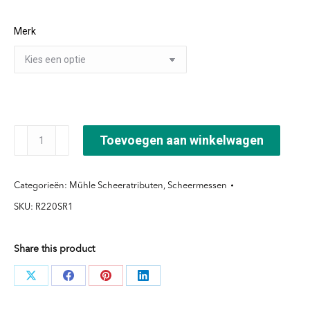
Merk
Mühle
Toevoegen aan winkelwagen
Safety
Razor
Categorieën:
Mühle Scheeratributen
,
Scheermessen
Schroefsluiting
SKU:
R220SR1
-
Rytmo
Share this product
aantal
Deel
Deel
Deel
Deel
knoppen
knoppen
knoppen
knoppen