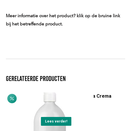
Meer informatie over het product? klik op de bruine link
bij het betreffende product.
Gerelateerde producten
Biancospino & Aloë Vera Crema
Prijsklasse:
€
9,40
-
€
19,75
€9,40
Dit
tot
Lees verder!
product
€19,75