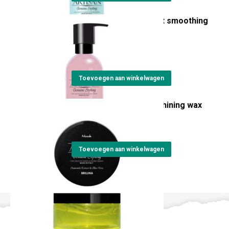
Artisan Lisciolina velvet smoothing
cream
€
22,00
Toevoegen aan winkelwagen
Artisan Brillina glossy shining wax
€
23,15
Toevoegen aan winkelwagen