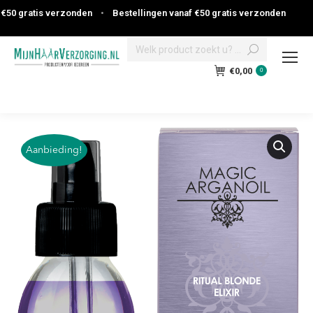
0 gratis verzonden
•
Bestellingen vanaf €50 gratis verzonden
Search:
€
0,00
0
Aanbieding!