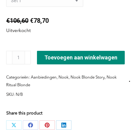
Oorspronkelijke
Huidige
€
106,60
€
78,70
prijs
prijs
Uitverkocht
was:
is:
€106,60.
€78,70.
Ritual
Toevoegen aan winkelwagen
Blond
Conditioner
Categorieën:
Aanbiedingen
,
Nook
,
Nook Blonde Story
,
Nook
voordeel
Ritual Blonde
sets
SKU:
N/B
aantal
Share this product
Deel
Deel
Deel
Deel