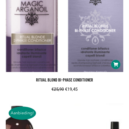
Ritual Blond Bi-Phase Conditioner
Oorspronkelijke
Huidige
€
25,90
€
19,45
prijs
prijs
was:
is:
€25,90.
€19,45.
Aanbieding!