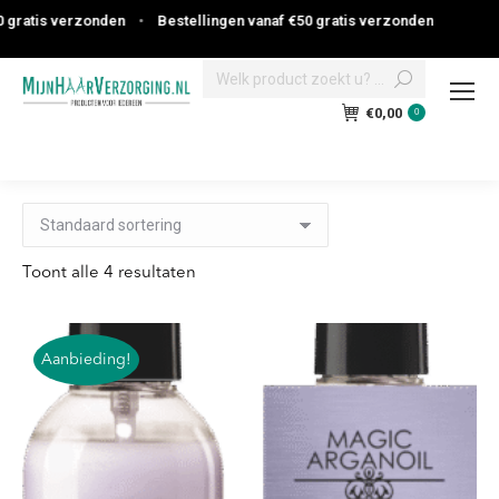
atis verzonden
•
Bestellingen vanaf €50 gratis verzonden
Search:
€
0,00
0
Toont alle 4 resultaten
Aanbieding!