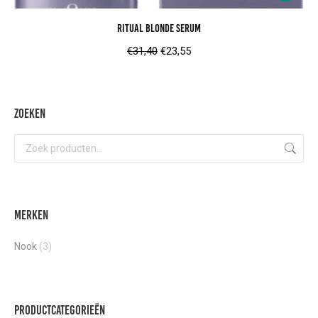
Ritual Blonde Serum
Oorspronkelijke
Huidige
€
31,40
€
23,55
prijs
prijs
was:
is:
€31,40.
€23,55.
Zoeken
Merken
Nook
(3)
Productcategorieën