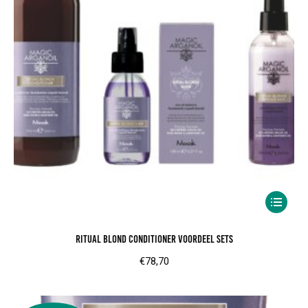
Dit
product
Ritual Blond Conditioner voordeel sets
heeft
meerder
€
78,70
variaties.
Deze