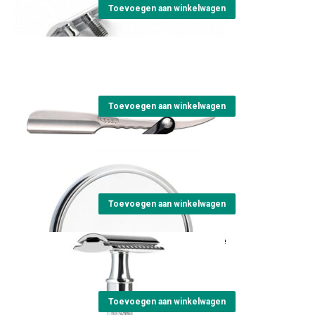
Deze
Toevoegen aan winkelwagen
optie
SS Straight Razor
kan
gekozen
€
135,00
worden
op
Toevoegen aan winkelwagen
de
Shaving Mirror
productpagina
€
25,95
Toevoegen aan winkelwagen
Safety razor R89grande
€
45,00
Toevoegen aan winkelwagen