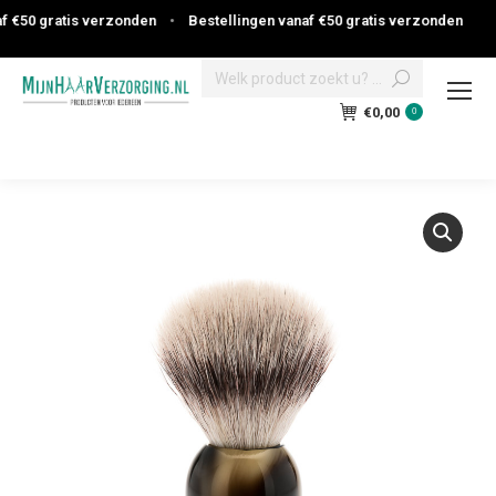
 €50 gratis verzonden
•
Bestellingen vanaf €50 gratis verzonden
Search:
€
0,00
0