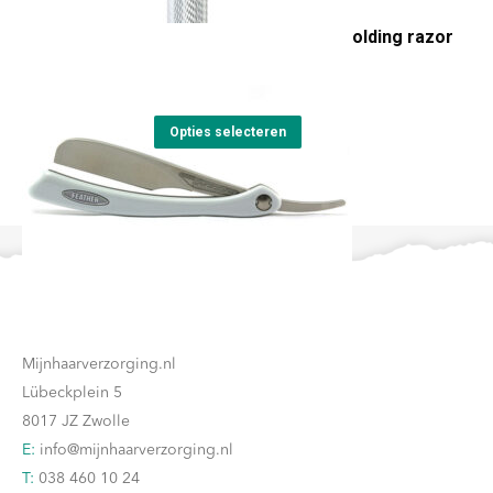
Feather Artist Club DX folding razor
€
259,00
Dit
Opties selecteren
product
heeft
meerdere
variaties.
Deze
Contact
optie
kan
Mijnhaarverzorging.nl
gekozen
Lübeckplein 5
worden
8017 JZ Zwolle
op
E:
info@mijnhaarverzorging.nl
de
T:
038 460 10 24