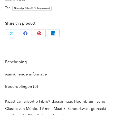
Maat
S
Tag:
Silvertip Fibre® Scheerkwast
aantal
Share this product
Deel
Deel
Deel
Deel
knoppen
knoppen
knoppen
knoppen
Beschrijving
Aanvullende informatie
Beoordelingen (0)
Kwast van Silvertip Fibre® dassenhaar. Hoornbruin, serie
Classic van Mühle. 19 mm, Maat S. Scheerkwast gemaakt