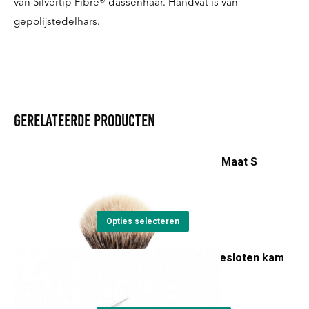
van Silvertip Fibre® dassenhaar. Handvat is van
gepolijstedelhars.
Gerelateerde producten
Scheerkwast Silvertip - Maat S
€
59,85
Dit
Opties selecteren
product
Vervangkop voor R89 gesloten kam
heeft
meerdere
€
18,00
variaties.